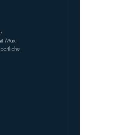
e 
it
Max 
portliche 