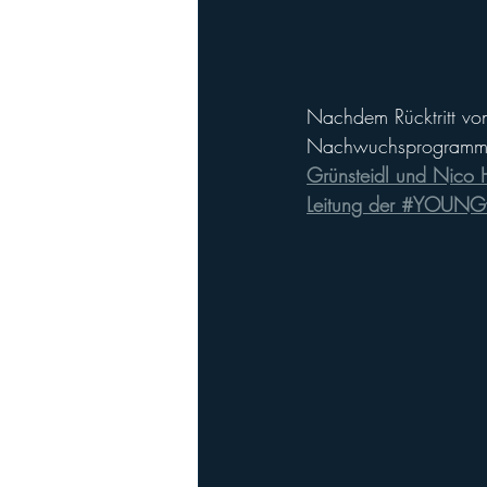
Nachdem Rücktritt vo
Nachwuchsprogramms
Grünsteidl und Nico Hr
Leitung der #YOUNGv