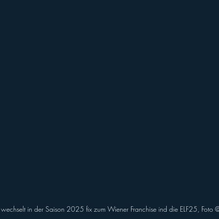
ll of Fame
Vikings abroad
 wechselt in der Saison 2025 fix zum Wiener Franchise ind die ELF25, Foto ©