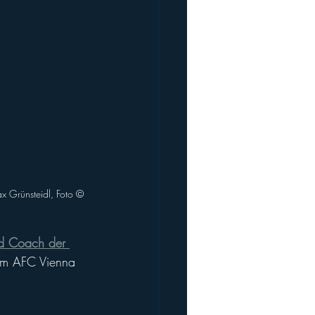
Grünsteidl, Foto ©️ 
 Coach der 
eim AFC Vienna 