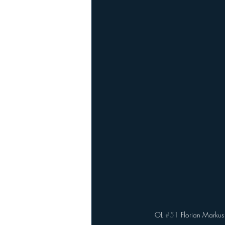
Playoffs
Ladies Football
Ha
OL 
#51
 Florian Markus