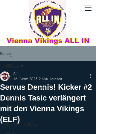
Beitrag
All Posts
A.T.
All Posts
16. März 2025
2 Min. Lesezeit
Servus Dennis! Kicker #2
AFLE - The League: Europe
Dennis Tasic verlängert
AFLE26
Vienna Vikings
mit den Vienna Vikings
Eventim
(ELF)
AFC Vienna Vikings
AFL26