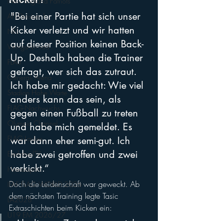
New England Patriots
"Bei einer Partie hat sich unser 
AFL-Division 1
Kicker verletzt und wir hatten 
NFL
auf dieser Position keinen Back-
VikingsAbroad
Up. Deshalb haben die Trainer 
FLA3
gefragt, wer sich das zutraut. 
Generali Arena
Ich habe mir gedacht: Wie viel 
Stadion Hohe Warte
anders kann das sein, als 
FLAG-Nachwuchs
gegen einen Fußball zu treten 
Olympic Channel
und habe mich gemeldet. Es 
FLAG-Ladies
war dann eher semi-gut. Ich 
habe zwei getroffen und zwei 
EierlaberlTV
verkickt.“
Heeressport
Doch die Leidenschaft war geweckt. Ab 
IFAF FLAG WORLD 2026
dem nächsten Training legte Tasic 
LA2028
Extraschichten beim Kicken ein: 
U19 EM 2026/27