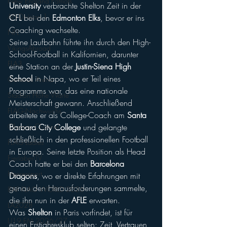
New England Patriots
University
 verbrachte Shelton Zeit in der 
AFL-Division 1
CFL
 bei den 
Edmonton Elks
, bevor er ins 
Coaching wechselte.
NFL
Seine Laufbahn führte ihn durch den High-
VikingsAbroad
School-Football in Kalifornien, darunter 
FLA3
eine Station an der 
Justin-Siena High 
School
 in Napa, wo er Teil eines 
Generali Arena
Programms war, das eine nationale 
Stadion Hohe Warte
Meisterschaft gewann. Anschließend 
FLAG-Nachwuchs
arbeitete er als College-Coach am 
Santa 
Barbara City College
 und gelangte 
Olympic Channel
schließlich in den professionellen Football 
FLAG-Ladies
in Europa. Seine letzte Position als Head 
EierlaberlTV
Coach hatte er bei den 
Barcelona 
Heeressport
Dragons
, wo er direkte Erfahrungen mit 
genau den Herausforderungen sammelte, 
IFAF FLAG WORLD 2026
die ihn nun in der 
AFLE
 erwarten.
LA2028
Was 
Shelton
 in Paris vorfindet, ist für 
U19 EM 2026/27
einen Erstjahresklub selten: Zeit, Vertrauen 