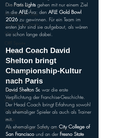
Die 
Paris Lights
 gehen mit nur einem Ziel 
Cheerleading
in die 
AFLE
-Ära: den 
AFLE Gold Bowl 
Performance Cheer
2026
 zu gewinnen. Für ein Team im 
Sport Austria Finals
ersten Jahr sind sie aufgebaut, als wären 
ÖCCV
sie schon lange dabei.
ORF Sport+
Head Coach David 
Europameisterschaft
Shelton bringt 
Playoffs
Championship-Kultur 
Ladies Football
nach Paris
Hall of Fame
David Shelton Sr.
 war die erste 
Vikings abroad
Verpflichtung der Franchise-Geschichte. 
IFAF.tv
Der Head Coach bringt Erfahrung sowohl 
Flagfootball
als ehemaliger Spieler als auch als Trainer 
mit.
Finale
Als ehemaliger Safety am 
City College of 
Olypische Spiele 2028 Los Angeles
San Francisco
 und an der 
Fresno State 