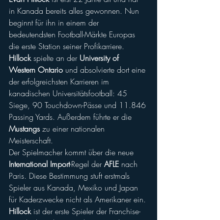
in Kanada bereits alles gewonnen. Nun 
beginnt für ihn in einem der 
bedeutendsten Football-Märkte Europas 
die erste Station seiner Profikarriere.
Hillock
 spielte an der 
University of 
Western Ontario
 und absolvierte dort eine 
der erfolgreichsten Karrieren im 
kanadischen Universitätsfootball: 45 
Siege, 90 Touchdown-Pässe und 11.846 
Passing Yards. Außerdem führte er die 
Mustangs
 zu einer nationalen 
Meisterschaft.
Der Spielmacher kommt über die neue 
International Import
-Regel der 
AFLE
 nach 
Paris. Diese Bestimmung stuft erstmals 
Spieler aus Kanada, Mexiko und Japan 
für Kaderzwecke nicht als Amerikaner ein.
Hillock
 ist der erste Spieler der Franchise-