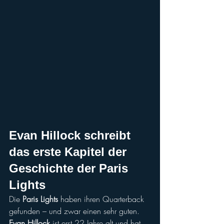
Evan Hillock
 schreibt 
das erste Kapitel der 
Geschichte der 
Paris 
Lights
Die 
Paris Lights
 haben ihren Quarterback 
gefunden – und zwar einen sehr guten.
Evan Hillock
 ist erst 22 Jahre alt und hat 