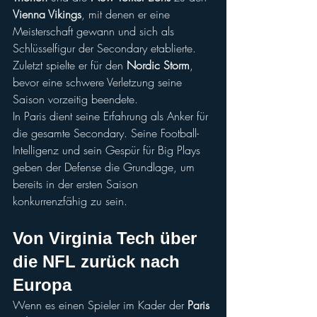
Vienna Vikings
, mit denen er eine 
Meisterschaft gewann und sich als 
Schlüsselfigur der Secondary etablierte.
Zuletzt spielte er für den 
Nordic Storm
, 
bevor eine schwere Verletzung seine 
Saison vorzeitig beendete.
In Paris dient seine Erfahrung als Anker für 
die gesamte Secondary. Seine Football-
Intelligenz und sein Gespür für Big Plays 
geben der Defense die Grundlage, um 
bereits in der ersten Saison 
konkurrenzfähig zu sein.
Von 
Virginia Tech
 über 
die 
NFL
 zurück nach 
Europa
Wenn es einen Spieler im Kader der 
Paris 