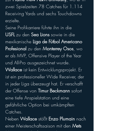
zwei Spielzeiten 78 Catches für 1.114 
Receiving Yards und sechs Touchdowns 
erzielte.
Seine Profikarriere führte ihn in die 
USFL
 zu den 
Sea Lions
 sowie in die 
mexikanische 
Liga de Fútbol Americano 
Profesional
 zu den 
Monterrey Osos
, wo 
er als MVP, Offensive Player of the Year 
und All-Pro ausgezeichnet wurde.
Wallace
 ist kein Entwicklungsprojekt. Er 
ist ein professioneller Wide Receiver, der 
in jeder Liga überzeugt hat. Er verschafft 
der Offense von 
Timur Beckmann
 sofort 
eine tiefe Anspielstation und eine 
gefährliche Option bei umkämpften 
Catches.
Neben 
Wallace
 stößt 
Enzo Plumain
 nach 
einer Meisterschaftssaison mit den 
Mets 