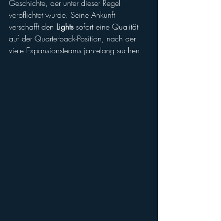
Geschichte, der unter dieser Regel 
verpflichtet wurde. Seine Ankunft 
verschafft den 
Lights
 sofort eine Qualität 
auf der Quarterback-Position, nach der 
viele Expansionsteams jahrelang suchen.