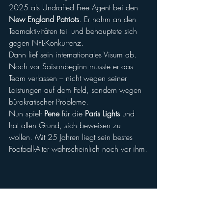
2025 als Undrafted Free Agent bei den 
New England Patriots
. Er nahm an den 
Teamaktivitäten teil und behauptete sich 
gegen NFL-Konkurrenz.
Dann lief sein internationales Visum ab. 
Noch vor Saisonbeginn musste er das 
Team verlassen – nicht wegen seiner 
Leistungen auf dem Feld, sondern wegen 
bürokratischer Probleme.
Nun spielt 
Pene
 für die 
Paris Lights
 und 
hat allen Grund, sich beweisen zu 
wollen. Mit 25 Jahren liegt sein bestes 
Football-Alter wahrscheinlich noch vor ihm.