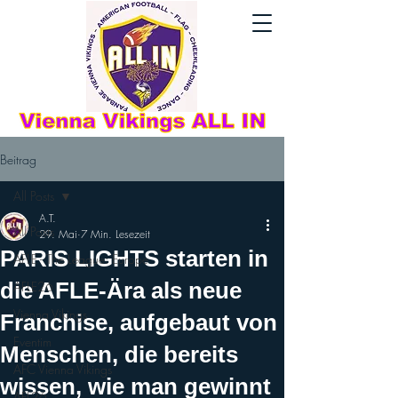
Beitrag
All Posts
A.T.
All Posts
29. Mai
7 Min. Lesezeit
PARIS LIGHTS starten in
AFLE - The League: Europe
die AFLE-Ära als neue
AFLE26
Vienna Vikings
Franchise, aufgebaut von
Eventim
Menschen, die bereits
AFC Vienna Vikings
wissen, wie man gewinnt
AFL26