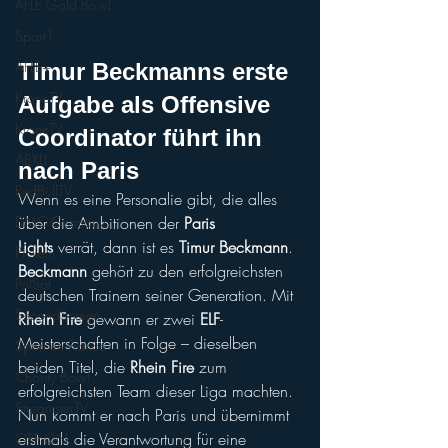
AFLE Gold Bowl
Sport1
AFLE+
Timur Beckmanns
 erste 
KroneTV
Aufgabe als Offensive 
KroneTV
Coordinator führt ihn 
ABXLI
nach Paris
RedBullTV
Wenn es eine Personalie gibt, die alles 
über die Ambitionen der 
Paris 
DMC Germany
Lights
 verrät, dann ist es 
Timur Beckmann
.
Pickem
Beckmann
 gehört zu den erfolgreichsten 
PolSat
deutschen Trainern seiner Generation. Mit 
SecondScreen
Rhein Fire
 gewann er zwei 
ELF
-
Meisterschaften in Folge – dieselben 
Sport en France
beiden Titel, die 
Rhein Fire
 zum 
Charity Bowl
erfolgreichsten Team dieser Liga machten. 
StreamsterTV
Nun kommt er nach Paris und übernimmt 
erstmals die Verantwortung für eine 
ORF ON