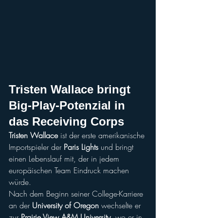
Tristen Wallace
 bringt 
Big-Play-Potenzial in 
das Receiving Corps
Tristen Wallace
 ist der erste amerikanische 
Importspieler der 
Paris Lights
 und bringt 
einen Lebenslauf mit, der in jedem 
europäischen Team Eindruck machen 
würde.
Nach dem Beginn seiner College-Karriere 
an der 
University of Oregon
 wechselte er 
zur 
Prairie View A&M University
, wo er in 