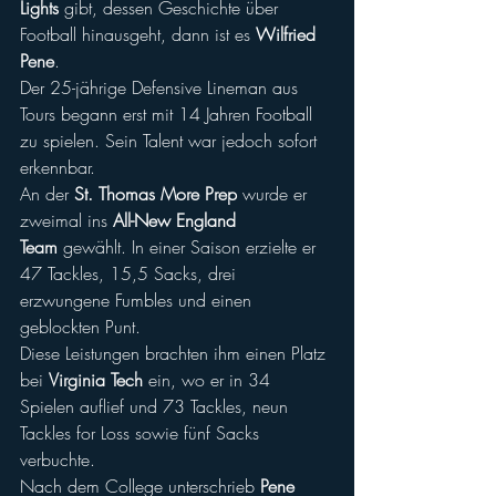
Lights
 gibt, dessen Geschichte über 
Football hinausgeht, dann ist es 
Wilfried 
Pene
.
Der 25-jährige Defensive Lineman aus 
Tours begann erst mit 14 Jahren Football 
zu spielen. Sein Talent war jedoch sofort 
erkennbar.
An der 
St. Thomas More Prep
 wurde er 
zweimal ins 
All-New England 
Team
 gewählt. In einer Saison erzielte er 
47 Tackles, 15,5 Sacks, drei 
erzwungene Fumbles und einen 
geblockten Punt.
Diese Leistungen brachten ihm einen Platz 
bei 
Virginia Tech
 ein, wo er in 34 
Spielen auflief und 73 Tackles, neun 
Tackles for Loss sowie fünf Sacks 
verbuchte.
Nach dem College unterschrieb 
Pene