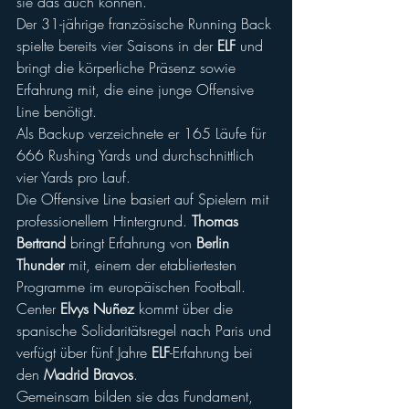
sie das auch können.
Der 31-jährige französische Running Back 
spielte bereits vier Saisons in der 
ELF
 und 
bringt die körperliche Präsenz sowie 
Erfahrung mit, die eine junge Offensive 
Line benötigt.
Als Backup verzeichnete er 165 Läufe für 
666 Rushing Yards und durchschnittlich 
vier Yards pro Lauf.
Die Offensive Line basiert auf Spielern mit 
professionellem Hintergrund. 
Thomas 
Bertrand
 bringt Erfahrung von 
Berlin 
Thunder
 mit, einem der etabliertesten 
Programme im europäischen Football.
Center 
Elvys Nuñez
 kommt über die 
spanische Solidaritätsregel nach Paris und 
verfügt über fünf Jahre 
ELF
-Erfahrung bei 
den 
Madrid Bravos
.
Gemeinsam bilden sie das Fundament, 