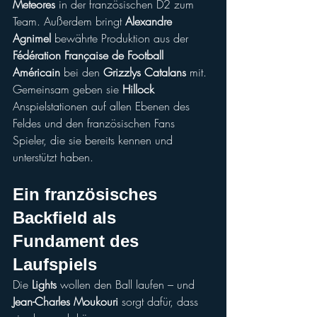
Meteores
 in der französischen D2 zum 
Team. Außerdem bringt 
Alexandre 
Agnimel
 bewährte Produktion aus der 
Fédération Française de Football 
Américain
 bei den 
Grizzlys Catalans
 mit.
Gemeinsam geben sie 
Hillock
Anspielstationen auf allen Ebenen des 
Feldes und den französischen Fans 
Spieler, die sie bereits kennen und 
unterstützt haben.
Ein französisches 
Backfield als 
Fundament des 
Laufspiels
Die 
Lights
 wollen den Ball laufen – und 
Jean-Charles Moukouri
 sorgt dafür, dass 