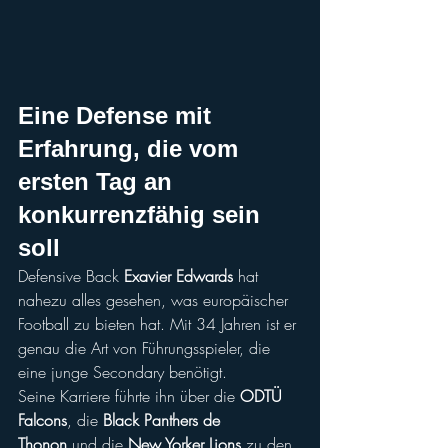
Eine Defense mit 
Erfahrung, die vom 
ersten Tag an 
konkurrenzfähig sein 
soll
Defensive Back 
Exavier Edwards
 hat 
nahezu alles gesehen, was europäischer 
Football zu bieten hat. Mit 34 Jahren ist er 
genau die Art von Führungsspieler, die 
eine junge Secondary benötigt.
Seine Karriere führte ihn über die 
ODTÜ 
Falcons
, die 
Black Panthers de 
Thonon
 und die 
New Yorker Lions
 zu den 