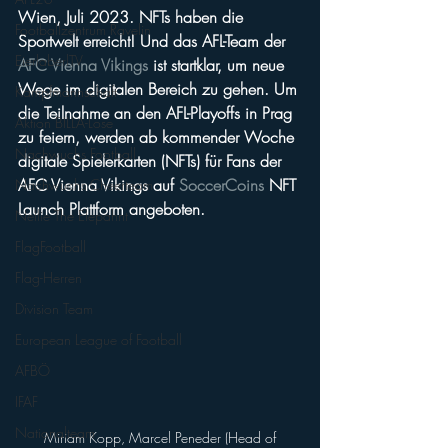
Wien, Juli 2023. NFTs haben die 
Footballzentrum Ravelin
Sportwelt erreicht! Und das AFL-Team der 
EierlaberlTV
AFC Vienna Vikings
 ist startklar, um neue 
Wege im digitalen Bereich zu gehen. Um 
Kampfmannschaft
die Teilnahme an den AFL-Playoffs in Prag 
Aktion BILLA-Lose
zu feiern, werden ab kommender Woche 
Nachwuchs Football
digitale Spielerkarten (NFTs) für Fans der 
AFC Vienna Vikings auf 
SoccerCoins
 NFT 
Nachwuchs Cheerteam
Launch Plattform angeboten.
Nellie The Elepahnt
FlagFootball
Flag-Herren
Division Team
European League of Football
AFBÖ
IFAF
Nationalteam
 Miriam Kopp, Marcel Peneder (Head of 