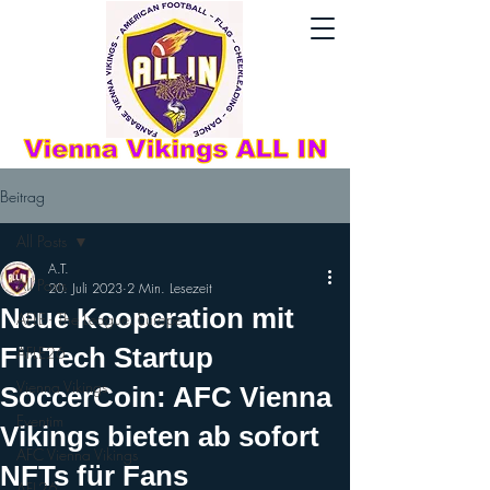
Beitrag
All Posts
A.T.
All Posts
20. Juli 2023
2 Min. Lesezeit
Neue Kooperation mit
AFLE - The League: Europe
FinTech Startup
AFLE26
Vienna Vikings
SoccerCoin: AFC Vienna
Eventim
Vikings bieten ab sofort
AFC Vienna Vikings
NFTs für Fans
AFL26