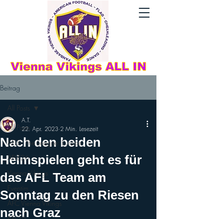
Beitrag
All Posts
A.T.
All Posts
22. Apr. 2023
2 Min. Lesezeit
Nach den beiden
AFLE - The League: Europe
Heimspielen geht es für
AFLE26
Vienna Vikings
das AFL Team am
Eventim
Sonntag zu den Riesen
AFC Vienna Vikings
nach Graz
AFL26