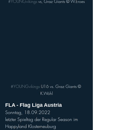
#YOUNGvikings
 vs, Graz Giants © W.Eroes
#YOUNGvikings
 U16 vs. Graz Giants © 
K.Wöhl
FLA - Flag Liga Austria
Sonntag, 18.09.2022
letzter Spieltag der Regular Season im 
Happyland Klosterneuburg