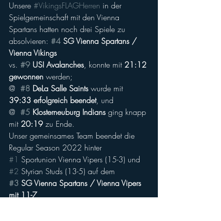
Unsere 
#VikingsFLAGHerren
 in der 
Spielgemeinschaft mit den Vienna 
Spartans hatten noch drei Spiele zu 
absolvieren: 
#4
 SG Vienna Spartans / 
Vienna Vikings 
vs. 
#9
 USI Avalanches
, konnte mit 
21:12 
gewonnen
 werden;
@  
#8
 DeLa Salle Saints 
wurde mit 
39:33 erfolgreich beendet
, und
@  
#5
 Klosterneuburg Indians
 ging knapp 
mit 
20:19
 zu Ende.
Unser gemeinsames Team beendet die 
Regular Season 2022 hinter 
#1
 Sportunion Vienna Vipers (15-3) und
#2
 Styrian Studs (13-5) auf dem
#3
 SG Vienna Spartans / Vienna Vipers 
mit 11-7
Die Infos zu den Playoffs folgen in Kürze
Vienna Vikings ALL IN wird auch weiterhin 