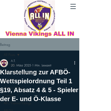
Beitrag
All Posts
A.T.
All Posts
20. März 2025
1 Min. Lesezeit
Klarstellung zur AFBÖ-
AFLE - The League: Europe
Wettspielordnung Teil 1
AFLE26
Vienna Vikings
§19, Absatz 4 & 5 - Spieler
Eventim
der E- und Ö-Klasse
AFC Vienna Vikings
AFL26