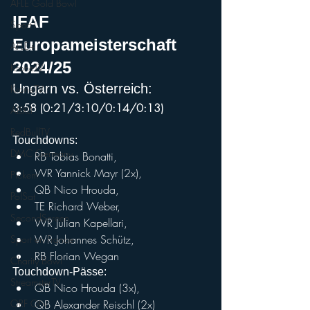
AFLE Gold Bowl
IFAF 
Sport1
Europameisterschaft 
AFLE+
2024/25
KroneTV
Ungarn vs. Österreich: 
KroneTV
3:58 (0:21/3:10/0:14/0:13)
ABXLI
RedBullTV
Touchdowns: 
DMC Germany
RB Tobias Bonatti, 
WR Yannick Mayr (2x), 
Pickem
QB Nico Hrouda, 
PolSat
TE Richard Weber, 
SecondScreen
WR Julian Kapellari, 
WR Johannes Schütz, 
Sport en France
RB Florian Wegan
Charity Bowl
Touchdown-Pässe: 
StreamsterTV
QB Nico Hrouda (3x), 
ORF ON
QB Alexander Reischl (2x)