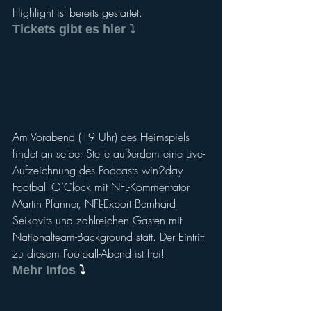
Highlight ist bereits gestartet. 
Tickets gibt es hier ⤵️
Am Vorabend (19 Uhr) des Heimspiels 
findet an selber Stelle außerdem eine Live-
Aufzeichnung des Podcasts win2day 
Football O’Clock mit NFL-Kommentator 
Martin Pfanner, NFL-Export Bernhard 
Seikovits und zahlreichen Gästen mit 
Nationalteam-Background statt. Der Eintritt 
zu diesem Football-Abend ist frei! 
Mehr Infos 
⤵️