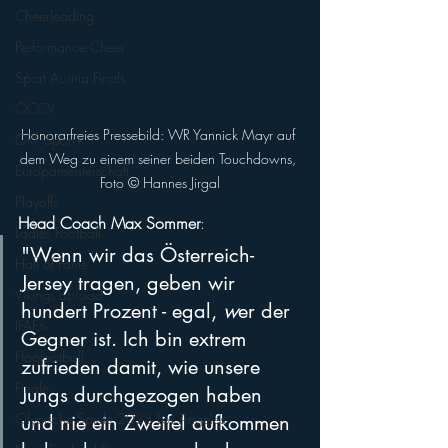
Cheerleading
Performance Cheer
Sport Austria Finals
ÖCCV
Honorarfreies Pressebild: WR Yannick Mayr auf 
ORF Sport+
dem Weg zu einem seiner beiden Touchdowns, 
Europameisterschaft
Foto © Hannes Jirgal
Playoffs
Head Coach Max Sommer
: 
Ladies Football
"Wenn wir das Österreich-
Hall of Fame
Jersey tragen, geben wir 
Vikings abroad
hundert Prozent - egal, 
w
er der 
IFAF.tv
Gegner ist. Ich bin extrem 
Flagfootball
zufrieden damit, wie unsere 
Finale
Jungs durchgezogen haben 
Olypische Spiele 2028 Los Angeles
und nie ein Zweifel aufkommen 