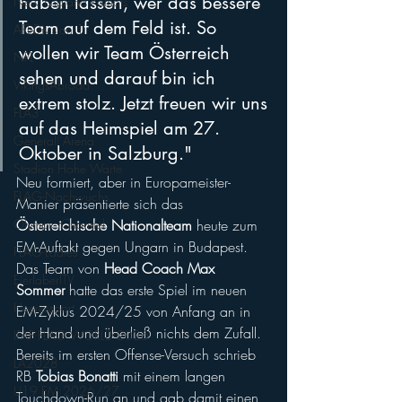
haben lassen, wer das bessere 
New England Patriots
Team auf dem Feld ist. So 
AFL-Division 1
wollen wir Team Österreich 
NFL
sehen und darauf bin ich 
VikingsAbroad
extrem stolz. Jetzt freuen wir uns 
FLA3
auf das Heimspiel am 27. 
Generali Arena
Oktober in Salzburg."
Stadion Hohe Warte
Neu formiert, aber in Europameister-
FLAG-Nachwuchs
Manier präsentierte sich das 
Olympic Channel
Österreichische Nationalteam
 heute zum 
EM-Auftakt gegen Ungarn in Budapest. 
FLAG-Ladies
Das Team von 
Head Coach Max 
EierlaberlTV
Sommer
 hatte das erste Spiel im neuen 
Heeressport
EM-Zyklus 2024/25 von Anfang an in 
der Hand und überließ nichts dem Zufall. 
IFAF FLAG WORLD 2026
Bereits im ersten Offense-Versuch schrieb 
LA2028
RB 
Tobias Bonatti
 mit einem langen 
U19 EM 2026/27
Touchdown-Run an und gab damit einen 