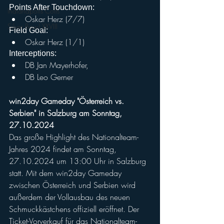
Points After Touchdown: 
Indianapolis Colts
Oskar Herz (7/7)
Silver Bowl XXVIII
Field Goal: 
Oskar Herz (1/1)
Interceptions: 
DB Jan Mayerhofer, 
DB Leo Gerner
win2day Gameday "Österreich vs. 
Serbien" in Salzburg am Sonntag, 
27.10.2024
Das große Highlight des Nationalteam-
Jahres 2024 findet am Sonntag, 
27.10.2024 um 13:00 Uhr in Salzburg 
statt. Mit dem win2day Gameday 
zwischen Österreich und Serbien wird 
außerdem der Vollausbau des neuen 
Schmuckkästchens offiziell eröffnet. Der 
Ticket-Vorverkauf für das Nationalteam-