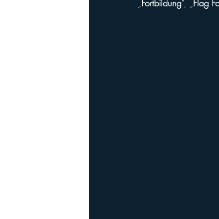
„
Fortbildung
“, „
Flag Fo
Playoffs
Ladies Football
Ha