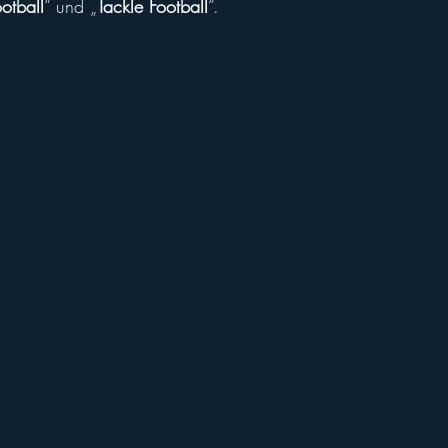
otball
“ und „
Tackle Football
“.
ll of Fame
Vikings abroad