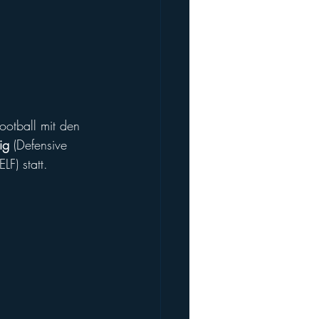
ootball mit den 
ig
 (Defensive 
LF) statt.