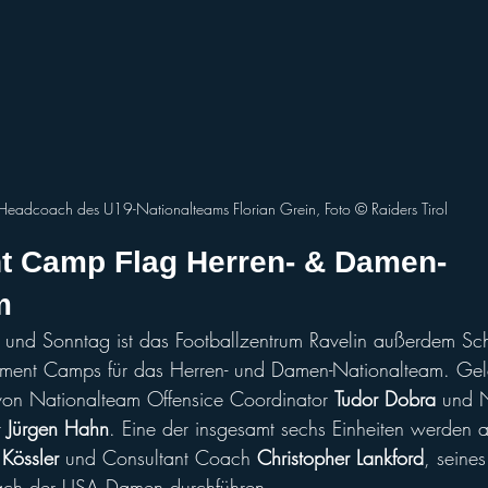
Headcoach des U19-Nationalteams Florian Grein, Foto ©️ Raiders Tirol
t Camp Flag Herren- & Damen-
m
 und Sonntag ist das Footballzentrum Ravelin außerdem Sch
pment Camps für das Herren- und Damen-Nationalteam. Gelei
von Nationalteam Offensice Coordinator 
Tudor Dobra
 und 
r
 Jürgen Hahn
. Eine der insgesamt sechs Einheiten werden 
Kössler
 und Consultant Coach 
Christopher Lankford
, seine
ch der USA Damen durchführen. 