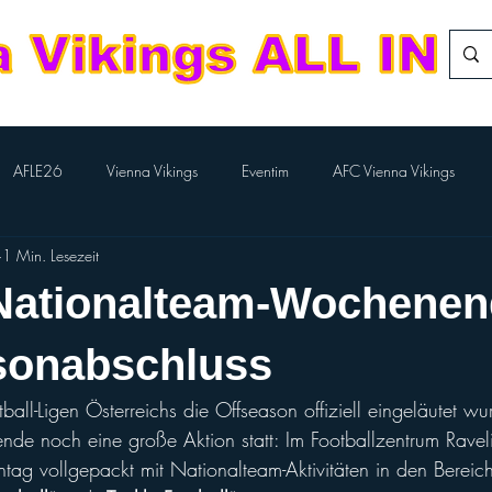
AFLE26
Vienna Vikings
Eventim
AFC Vienna Vikings
1 Min. Lesezeit
rlTV
Kampfmannschaft
Aktion BILLA-Lose
Nachwuchs Footba
Nationalteam-Wochenen
Flag-Herren
Division Team
European League of Football
sonabschluss
all-Ligen Österreichs die Offseason offiziell eingeläutet wu
Performance Cheer
Sport Austria Finals
ÖCCV
ORF Spo
 noch eine große Aktion statt: Im Footballzentrum Raveli
ag vollgepackt mit Nationalteam-Aktivitäten in den Bereic