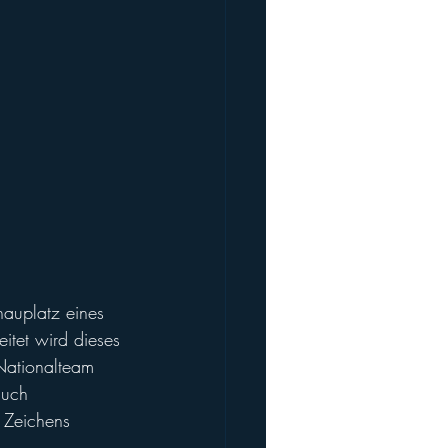
auplatz eines 
tet wird dieses 
Nationalteam 
auch 
s Zeichens 