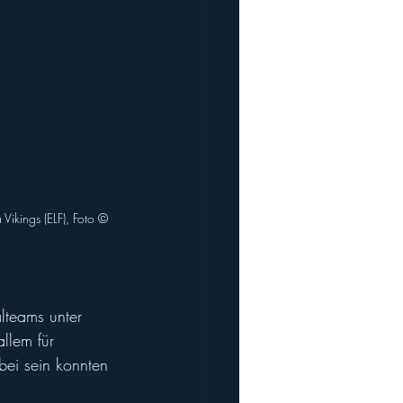
kings (ELF), Foto ©️ 
teams unter 
allem für 
ei sein konnten 