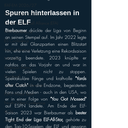
IFAF-EM 2026/27
Spuren hinterlassen in 
IFAF U19-EM 2026/27
der ELF
European Football Alliance (EFA)
Bierbaumer
 drückte der Liga von Beginn 
NW Conference
an seinen Stempel auf. Im Jahr 2022 legte 
ES Conference
er mit drei Glanzpartien einen Blitzstart 
InterConference
hin, ehe eine Verletzung eine Rekordsaison 
vorzeitig beendete. 2023 knüpfte er 
NFL FLAG
nahtlos an das Vorjahr an und war in 
Datenpol Arena
vielen Spielen nicht zu stoppen. 
Dornbach
Spektakuläre Fänge und kraftvolle 
"Yards 
after Catch"
 in die Endzone, begeisterten 
South/East Conference
Fans und Medien - auch in den USA, wo 
FLA3 Mixed Team
er in einer Folge von 
"You Got Mossed"
North/West Conference
auf ESPN landete. Am Ende der ELF-
ACSL
Saison 2023 war Bierbaumer als 
bester 
Tight End der Liga ELF-All-Star,
 gehörte zu 
oeticket
den Top-10-Spielern der ELF und gewann 