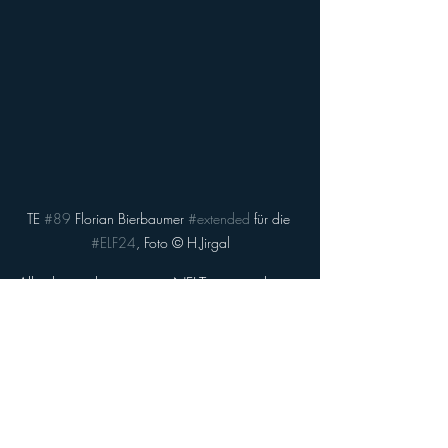
TE 
#89
 Florian Bierbaumer 
#extended
 für die 
#ELF24
, Foto © H.Jirgal
Allerdings kann ein NFL-Team jederzeit 
anrufen, was auch im Vertrag steht, wie 
die Vikings mitteilten. 
"Flo hat eine Ausstiegsklausel für die NFL. 
Wir drücken ihm alle die Daumen, dass 
sein persönlicher Traum in Erfüllung geht. 
Aber ich würde lügen, wenn ich sagen 