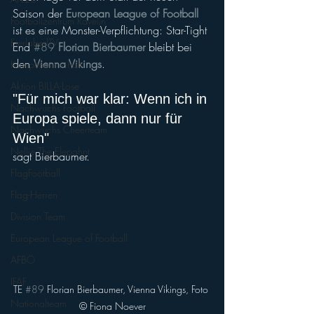
Saison der 
European League of Football
Footballzentrum Ravelin
ist es eine Monster-Verpflichtung: Star-Tight 
EierlaberlTV
End 
#89
Florian Bierbaumer
 bleibt bei 
den 
Vienna Vikings
. 
Kampfmannschaft
Aktion BILLA-Lose
"Für mich war klar: Wenn ich in 
Nachwuchs Football
Europa spiele, dann nur für 
Nachwuchs Cheerteam
Wien"
Nellie The Elepahnt
sagt Bierbaumer.
FlagFootball
Flag-Herren
Division Team
European League of Football
AFBÖ
IFAF
TE 
#89
 Florian Bierbaumer, Vienna Vikings, Foto 
Nationalteam
© Fiona Noever