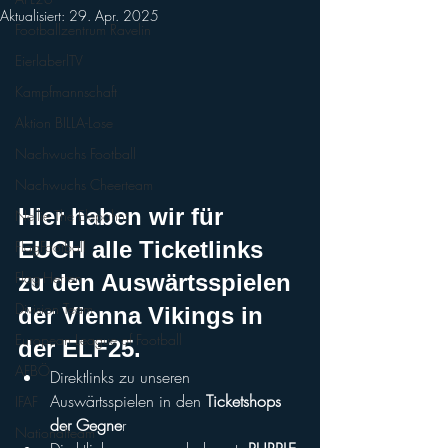
Aktualisiert:
29. Apr. 2025
Footballzentrum Ravelin
EierlaberlTV
Kampfmannschaft
Aktion BILLA-Lose
Nachwuchs Football
Nachwuchs Cheerteam
Hier haben wir für 
Nellie The Elepahnt
EUCH alle Ticketlinks 
FlagFootball
Flag-Herren
zu den Auswärtsspielen 
Division Team
der Vienna Vikings in 
European League of Football
der ELF25.
AFBÖ
Direktlinks zu unseren 
Auswärtsspielen in den 
Ticketshops 
IFAF
der Gegne
r
Nationalteam