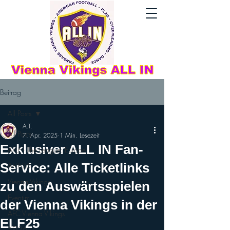
Beitrag
All Posts
A.T.
All Posts
7. Apr. 2025
1 Min. Lesezeit
Exklusiver ALL IN Fan-
AFLE - The League: Europe
Service: Alle Ticketlinks
AFLE26
Vienna Vikings
zu den Auswärtsspielen
Eventim
der Vienna Vikings in der
AFC Vienna Vikings
ELF25
AFL26