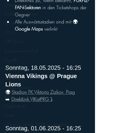
Direktlinks zu, wenn bekannt, 
PURPLE-
Cheerleading
FAN-Sektoren
 in den Ticketshops der 
Performance Cheer
Gegner
Alle Auswärtsstadien sind mit 
🌍 
Sport Austria Finals
Google Maps
 verlinkt
ÖCCV
ORF Sport+
Europameisterschaft
Playoffs
Sonntag, 18.05.2025 - 16:25
Ladies Football
Vienna Vikings @ Prague 
Hall of Fame
Lions
Vikings abroad
🌍 
Stadion FK Viktoria Zizkov, Prag
IFAF.tv
➡️ 
DirektLink VIKatPRG ⤵️
Flagfootball
Finale
Olypische Spiele 2028 Los Angeles
Sonntag, 01.06.2025 - 16:25