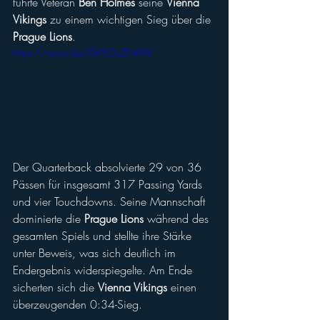
führte Veteran 
Ben Holmes
 seine 
Vienna 
Vikings
 zu einem wichtigen Sieg über die 
Prague Lions
.
https://youtu.be/0k9L3zZNMhI
Der Quarterback absolvierte 29 von 36 
Pässen für insgesamt 317 Passing Yards 
und vier Touchdowns. Seine Mannschaft 
dominierte die 
Prague Lions
 während des 
gesamten Spiels und stellte ihre Stärke 
unter Beweis, was sich deutlich im 
Endergebnis widerspiegelte. Am Ende 
sicherten sich die 
Vienna Vikings
 einen 
überzeugenden 0:34-Sieg.