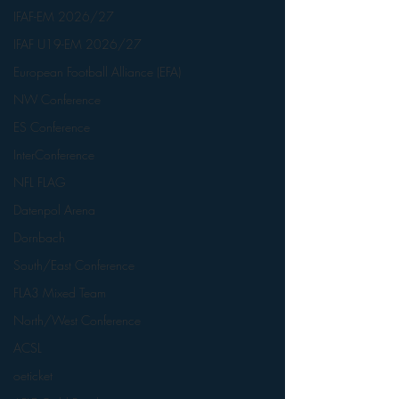
IFAF-EM 2026/27
IFAF U19-EM 2026/27
European Football Alliance (EFA)
NW Conference
ES Conference
InterConference
NFL FLAG
Datenpol Arena
Dornbach
South/East Conference
FLA3 Mixed Team
North/West Conference
ACSL
oeticket