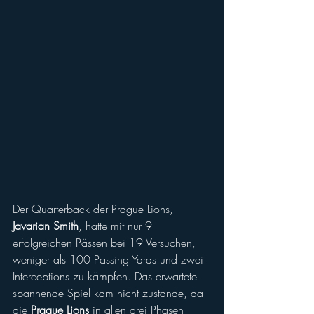
Der Quarterback der Prague Lions, 
Javarian Smith
, hatte mit nur 9 
erfolgreichen Pässen bei 19 Versuchen, 
weniger als 100 Passing Yards und zwei 
Interceptions zu kämpfen. Das erwartete 
spannende Spiel kam nicht zustande, da 
die 
Prague Lions
 in allen drei Phasen 