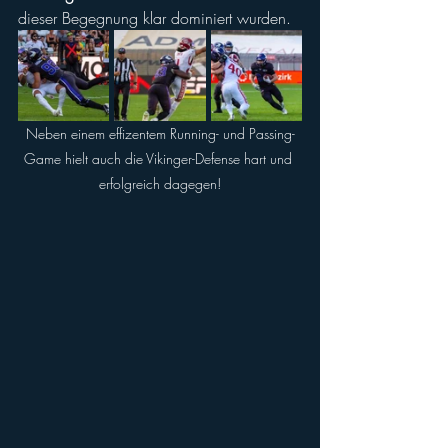
dieser Begegnung klar dominiert wurden.
Neben einem effizentem Running- und Passing-
Game hielt auch die Vikinger-Defense hart und 
erfolgreich dagegen!