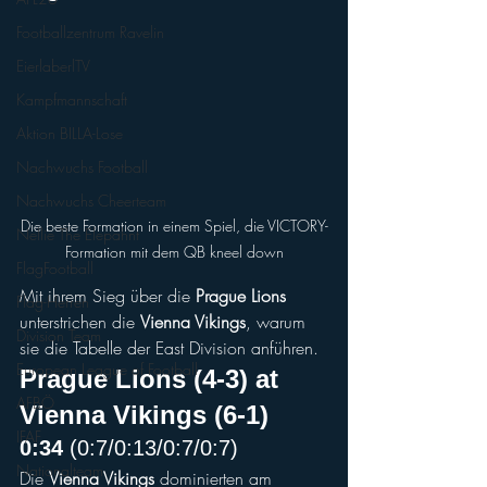
Footballzentrum Ravelin
EierlaberlTV
Kampfmannschaft
Aktion BILLA-Lose
Nachwuchs Football
Nachwuchs Cheerteam
Die beste Formation in einem Spiel, die VICTORY-
Nellie The Elepahnt
Formation mit dem QB kneel down
FlagFootball
Mit ihrem Sieg über die 
Prague Lions
Flag-Herren
unterstrichen die 
Vienna Vikings
, warum 
Division Team
sie die Tabelle der East Division anführen.
European League of Football
Prague Lions (4-3) at 
AFBÖ
Vienna Vikings (6-1)
IFAF
0:34
 (0:7/0:13/0:7/0:7)
Nationalteam
Die 
Vienna Vikings
 dominierten am 