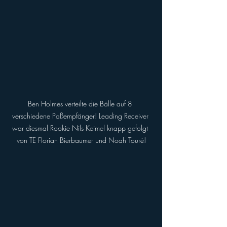
Ben Holmes verteilte die Bälle auf 8 
verschiedene Paßempfänger! Leading Receiver 
war diesmal Rookie Nils Keimel knapp gefolgt 
von TE Florian Bierbaumer und Noah Touré!