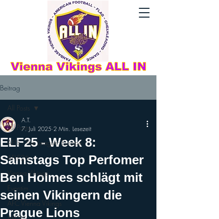
Beitrag
All Posts
A.T.
All Posts
7. Juli 2025
2 Min. Lesezeit
ELF25 - Week 8:
AFLE - The League: Europe
Samstags Top Perfomer
AFLE26
Vienna Vikings
Ben Holmes schlägt mit
Eventim
seinen Vikingern die
AFC Vienna Vikings
Prague Lions
AFL26