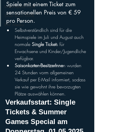
Spiele mit einem Ticket zum 
Indianapolis Colts
sensationellen Preis von € 59 
Silver Bowl XXVIII
pro Person.
IFAF Media
Selbstverständlich sind für die 
Heimspiele im Juli und August auch 
normale 
Single Ticket
s für 
Erwachsene und Kinder/Jugendliche 
verfügbar. 
Saisonkarten-BesitzerInne
n wurden 
24 Stunden vorm allgemeinen 
Verkauf per E-Mail informiert, sodass 
sie wie gewohnt ihre bevorzugten 
Plätze auswählen können.
Verkaufsstart: Single 
Tickets & Summer 
Games Special am 
Donnerstag, 01.05.2025 