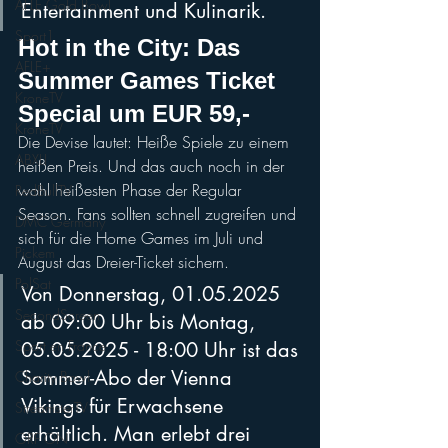
AFLE Gold Bowl
Entertainment und Kulinarik.
Sport1
Hot in the City: Das 
AFLE+
Summer Games Ticket 
KroneTV
Special um EUR 59,-
KroneTV
Die Devise lautet: Heiße Spiele zu einem 
ABXLI
heißen Preis. Und das auch noch in der 
wohl heißesten Phase der Regular 
RedBullTV
Season. Fans sollten schnell zugreifen und 
DMC Germany
sich für die Home Games im Juli und 
Pickem
August das Dreier-Ticket sichern. 
PolSat
Von Donnerstag, 01.05.2025 
SecondScreen
ab 09:00 Uhr bis Montag, 
Sport en France
05.05.2025 - 18:00 Uhr ist das 
Sommer-Abo der Vienna 
Charity Bowl
Vikings für Erwachsene 
StreamsterTV
erhältlich. Man erlebt drei 
ORF ON