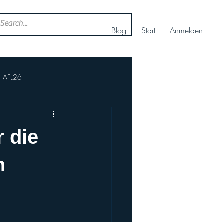
Blog
Start
Anmelden
AFL26
ll
Nachwuchs Cheerteam
r die
AFBÖ
IFAF
n
rt+
Europameisterschaft