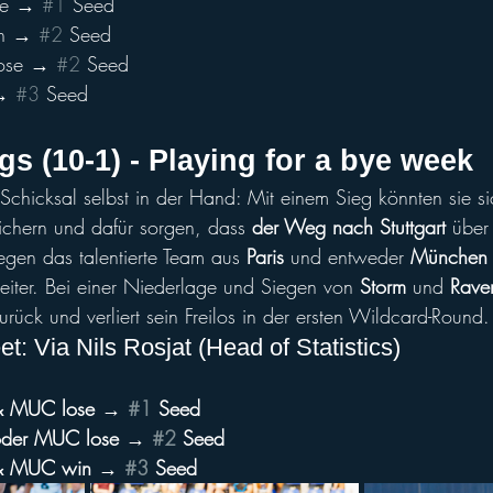
se → 
#1
 Seed 
in → 
#2
 Seed
ose → 
#2
 Seed
→ 
#3
 Seed
gs (10-1) - Playing for a bye week
 Schicksal selbst in der Hand: Mit einem Sieg könnten sie si
sichern und dafür sorgen, dass 
der Weg nach Stuttgart
 über
egen das talentierte Team aus 
Paris
 und entweder 
München
eiter. Bei einer Niederlage und Siegen von 
Storm
 und 
Rave
zurück und verliert sein Freilos in der ersten Wildcard-Round.
: Via Nils Rosjat (Head of Statistics)
& MUC lose → 
#1
 Seed
oder MUC lose → 
#2
 Seed
 & MUC win → 
#3
 Seed