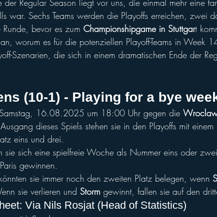
er Regular Season liegt vor uns, die einmal mehr eine fan
lls war. Sechs Teams werden die Playoffs erreichen, zwei d
ste Runde, bevor es zum 
Championshipgame in Stuttgar
t kom
an, worum es für die potenziellen Playoff-Teams in Week 14
off-Szenarien, die sich in einem dramatischen Ende der Re
s (10-1) - Playing for a bye wee
m Samstag, 16.08.2025 um 18:00 Uhr gegen die 
Wroclaw 
sgang dieses Spiels stehen sie in den Playoffs mit einem 
tz eins und drei.
n sie sich eine spielfreie Woche als Nummer eins oder zwe
Paris gewinnen.
 könnten sie immer noch den zweiten Platz belegen, wenn 
S
Wenn sie verlieren und 
Storm
 gewinnt, fallen sie auf den drit
et: Via Nils Rosjat (Head of Statistics)