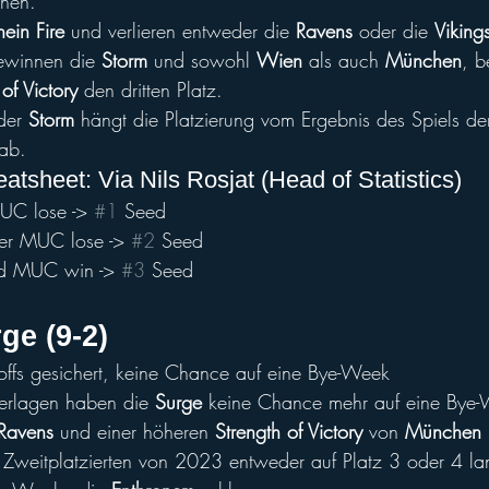
chen.
ein Fire
 und verlieren entweder die 
Ravens
 oder die 
Viking
ewinnen die 
Storm
 und sowohl 
Wien
 als auch 
München
, b
of Victory 
den dritten Platz.
der 
Storm
 hängt die Platzierung vom Ergebnis des Spiels de
ab.
tsheet: Via Nils Rosjat (Head of Statistics)
UC lose -> 
#1
 Seed
er MUC lose -> 
#2
 Seed
d MUC win -> 
#3
 Seed
ge (9-2)
offs gesichert, keine Chance auf eine Bye-Week
erlagen haben die 
Surge
 keine Chance mehr auf eine Bye
Ravens
 und einer höheren 
Strength of Victory
 von 
München
 Zweitplatzierten von 2023 entweder auf Platz 3 oder 4 la