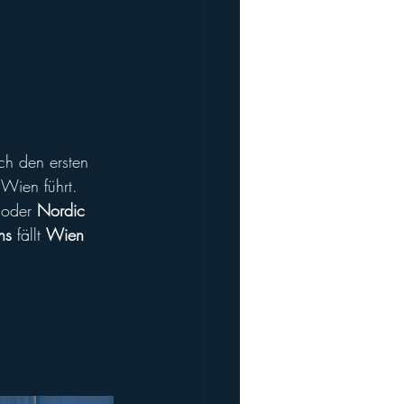
ch den ersten 
 Wien führt.
 oder 
Nordic 
ns
 fällt 
Wien