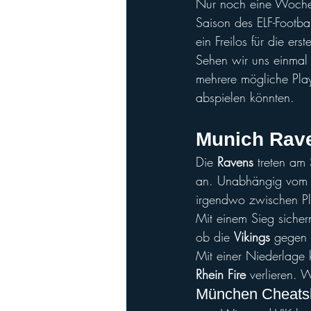
Nur noch eine Woche d
Saison des ELF-Footba
ein Freilos für die er
Sehen wir uns einmal 
mehrere mögliche Play
abspielen könnten.
Munich Raven
Die 
Ravens
 treten a
an. Unabhängig vom Au
irgendwo zwischen Pla
Mit einem Sieg sicher
ob die 
Vikings
 gegen 
Mit einer Niederlage
Rhein Fire
 verlieren. 
München Cheatshe