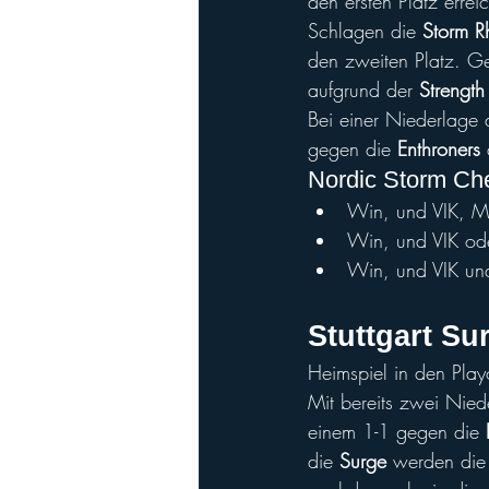
den ersten Platz errei
Schlagen die 
Storm Rh
den zweiten Platz. G
aufgrund der
 Strength 
Bei einer Niederlage 
gegen die 
Enthroners
 
Nordic Storm Chea
Win, und VIK, M
Win, und VIK od
Win, und VIK un
Stuttgart Sur
Heimspiel in den Play
Mit bereits zwei Nied
einem 1-1 gegen die 
die 
Surge
 werden die