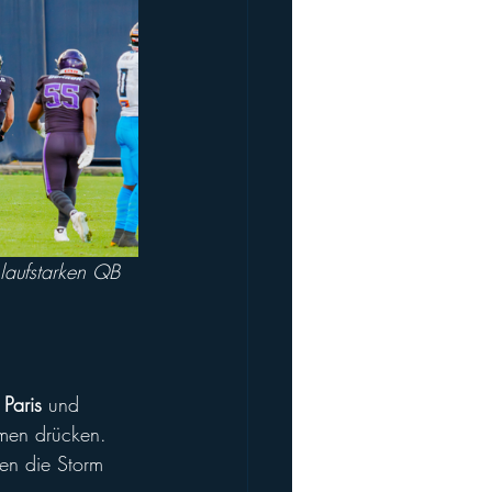
laufstarken QB 
 Paris
 und 
umen drücken. 
en die Storm 