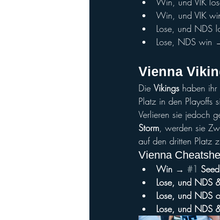
Win, und VIK lo
Win, und VIK w
Lose, und NDS l
Lose, NDS win 
Vienna Vikin
Die 
Vikings
 haben ihr
Platz in den Playoffs 
Verlieren sie jedoch g
Storm
, werden sie Zw
auf den dritten Platz 
Vienna Cheatsheet
Win → 
#1
 Seed
Lose, und NDS 
Lose, und NDS 
Lose, und NDS