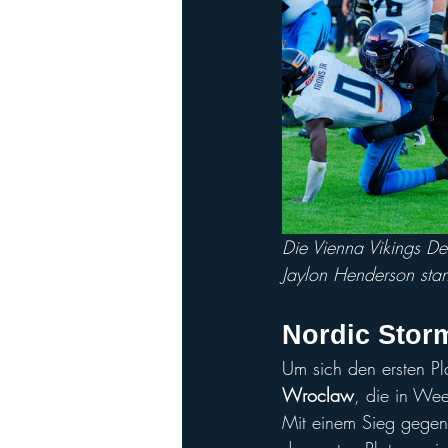
Die Vienna Vikings De
Jaylon Henderson stan
Nordic Storm
Um sich den ersten Pl
Wroclaw
, die in We
Mit einem Sieg gegen