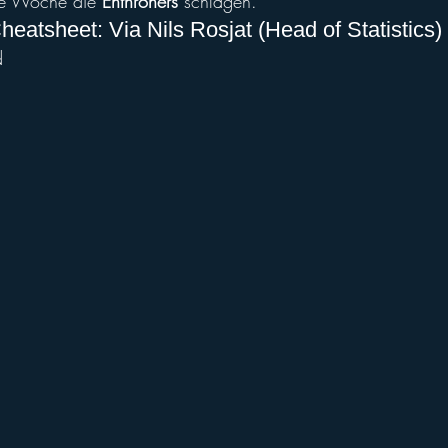
se Woche die 
Enthroners
 schlagen.
heatsheet: Via Nils Rosjat (Head of Statistics)
d