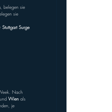
s
, belegen sie 
elegen sie 
r 
Stuttgart Surge
-Week. Nach 
 und 
Wien
 als 
nden, je 