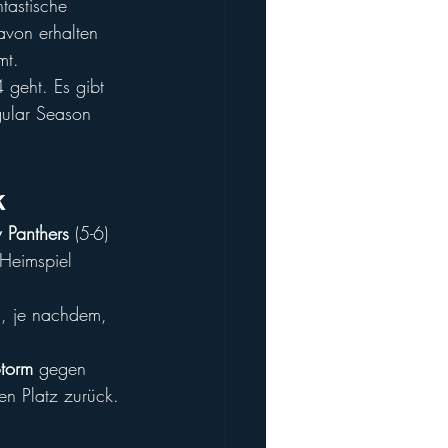
tastische 
avon erhalten 
mt.
 geht. Es gibt 
gular Season 
k
Panthers
 (5-6) 
Heimspiel 
i, je nachdem, 
torm
 gegen 
ten Platz zurück.