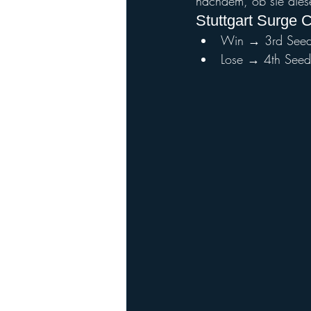
nachdem, ob sie die
Stuttgart Surge C
Win → 3rd See
Lose → 4th Seed