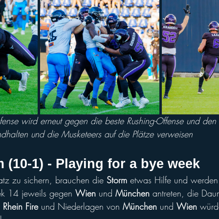
fense wird erneut gegen die beste Rushing-Offense und den 
dhalten und die Musketeers auf die Plätze verweisen
 (10-1) - Playing for a bye week
atz zu sichern, brauchen die 
Storm
 etwas Hilfe und werden
ek 14 jeweils gegen 
Wien
 und 
München
 antreten, die Da
 
Rhein Fire
 und Niederlagen von 
München
 und 
Wien
 würd