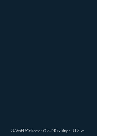
GAMEDAY-Roster YOUNGvikings U12 vs. 