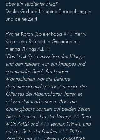
aber ein verdienter Sieg!"
Danke Gerhard für deine Beobachtungen 
und deine Zeit!
Walter Koran (Spieler-Papa 
#75
 Henry 
Koran und Referee) in Gespräch mit 
Vienna Vikings ALL IN
"
Das U14 Spiel zwischen den Vikings 
und den Raiders war ein knappes und 
spannendes Spiel. Bei beiden 
Mannschaften war die Defense 
dominierend und spielbestimmend, die 
Offenses der Mannschaften hatten es 
schwer durchzukommen. Aber die 
Runningbacks konnten auf beiden Seiten 
Akzente setzen, bei den Vikings 
#6
 Timo 
MÜRWALD und 
#15
 Lennox IMINA, und 
auf der Seite der Raiders 
#15
 Philip 
SEELOS und 
#14
 Markus LAMPARTER. 