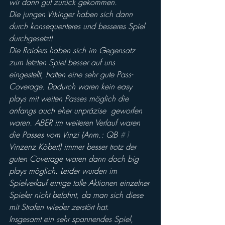
wir dann gut zurück gekommen.
Die jungen Vikinger haben sich dann 
durch konsequenteres und besseres Spiel 
durchgesetzt!
Die Raiders haben sich im Gegensatz 
zum letzten Spiel besser auf uns 
eingestellt, hatten eine sehr gute Pass-
Coverage. Dadurch waren kein easy 
plays mit weiten Passes möglich die 
anfangs auch eher unpräzise  geworfen 
waren. ABER im weiteren Verlauf waren 
die Passes vom Vinzi (Anm.: QB 
#1
Vinzenz Köberl) immer besser trotz der 
guten Coverage waren dann doch big 
plays möglich. Leider wurden im 
Spielverlauf einige tolle Aktionen einzelner 
Spieler nicht belohnt, da man sich diese 
mit Strafen wieder zerstört hat.
Insgesamt ein sehr spannendes Spiel, 