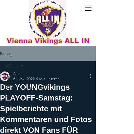
Beitrag
All Posts
A.T.
All Posts
6. Nov. 2022
5 Min. Lesezeit
Der YOUNGvikings
AFLE - The League: Europe
PLAYOFF-Samstag:
AFLE26
Vienna Vikings
Spielberichte mit
Eventim
Kommentaren und Fotos
AFC Vienna Vikings
direkt VON Fans FÜR
AFL26