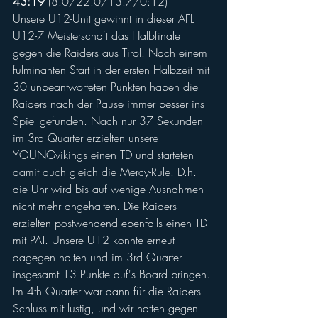
43:19
 (8:0/22:0/13:7/0:12)
Unsere U12-Unit gewinnt in dieser AFL 
U12-7 Meisterschaft das Halbfinale 
gegen die Raiders aus Tirol. Nach einem 
fulminanten Start in der ersten Halbzeit mit 
30 unbeantworteten Punkten haben die 
Raiders nach der Pause immer besser ins 
Spiel gefunden. Nach nur 37 Sekunden 
im 3rd Quarter erzielten unsere 
YOUNGvikings einen TD und starteten 
damit auch gleich die Mercy-Rule. D.h. 
die Uhr wird bis auf wenige Ausnahmen 
nicht mehr angehalten. Die Raiders 
erzielten postwendend ebenfalls einen TD 
mit PAT. Unsere U12 konnte erneut 
dagegen halten und im 3rd Quarter 
insgesamt 13 Punkte auf's Board bringen. 
Im 4th Quarter war dann für die Raiders 
Schluss mit lustig, und wir hatten gegen 