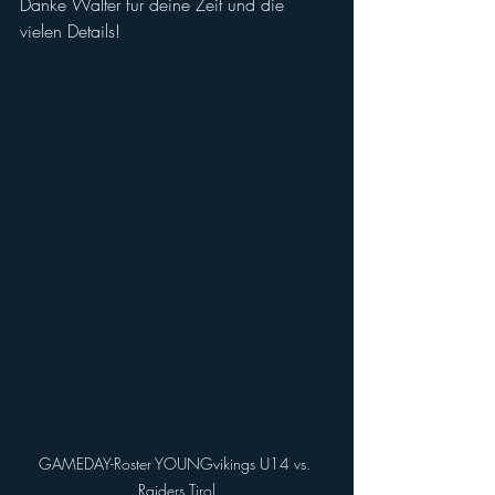
Danke Walter für deine Zeit und die 
vielen Details!
GAMEDAY-Roster YOUNGvikings U14 vs. 
Raiders Tirol