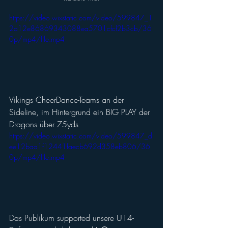
https://video.wixstatic.com/video/599847_1
2a12e86869343088ea5701cfcf2b3cb/36
0p/mp4/file.mp4
Vikings CheerDance-Teams an der 
Sideline, im Hintergrund ein BIG PLAY der 
Dragons über 75yds
https://video.wixstatic.com/video/599847_d
ee12baa1f12441faecb692d358eb806/36
0p/mp4/file.mp4
Das Publikum supported unsere U14-