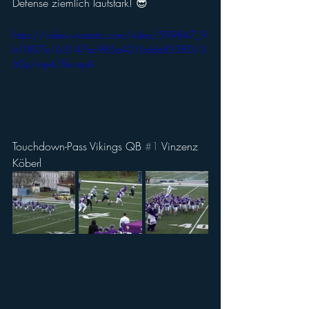
Defense ziemlich lautstark! 😎
https://video.wixstatic.com/video/599847_9
b10f07e163147ac985a4216dda85380/3
60p/mp4/file.mp4
Touchdown-Pass Vikings QB 
#1
 Vinzenz 
Köberl 