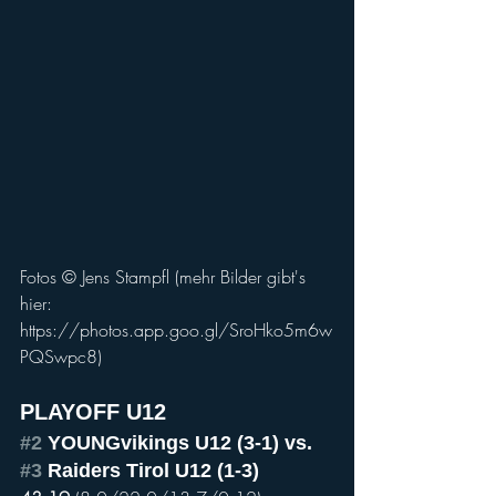
Fotos © Jens Stampfl (mehr Bilder gibt's 
hier: 
https://photos.app.goo.gl/SroHko5m6w
PQSwpc8)
PLAYOFF U12
#2
 YOUNGvikings U12 (3-1) vs.
#3
 Raiders Tirol U12 (1-3)