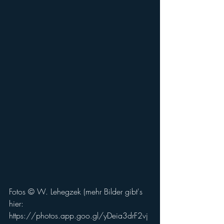
Fotos © W. Lehegzek (mehr Bilder gibt's 
hier: 
https://photos.app.goo.gl/yDeia3drF2vj