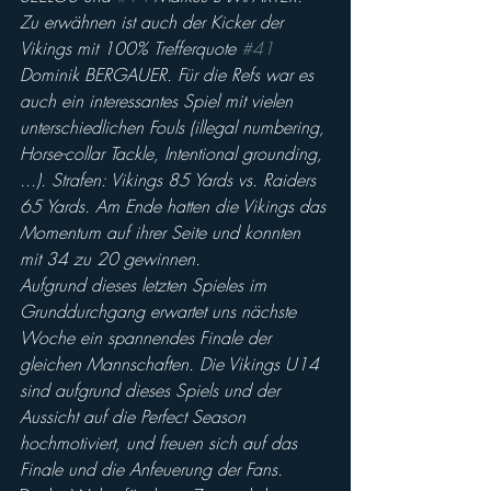
Zu erwähnen ist auch der Kicker der 
Vikings mit 100% Trefferquote 
#41
Dominik BERGAUER. Für die Refs war es 
auch ein interessantes Spiel mit vielen 
unterschiedlichen Fouls (illegal numbering, 
Horse-collar Tackle, Intentional grounding, 
...). Strafen: Vikings 85 Yards vs. Raiders 
65 Yards. Am Ende hatten die Vikings das 
Momentum auf ihrer Seite und konnten 
mit 34 zu 20 gewinnen.
Aufgrund dieses letzten Spieles im 
Grunddurchgang erwartet uns nächste 
Woche ein spannendes Finale der 
gleichen Mannschaften. Die Vikings U14 
sind aufgrund dieses Spiels und der 
Aussicht auf die Perfect Season 
hochmotiviert, und freuen sich auf das 
Finale und die Anfeuerung der Fans.