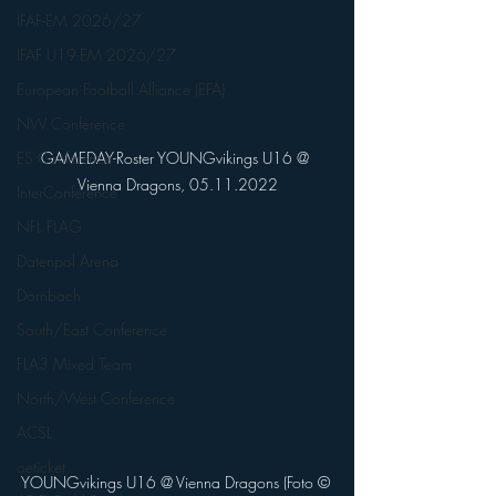
IFAF-EM 2026/27
IFAF U19-EM 2026/27
European Football Alliance (EFA)
NW Conference
GAMEDAY-Roster YOUNGvikings U16 @ 
ES Conference
Vienna Dragons, 05.11.2022
InterConference
NFL FLAG
Datenpol Arena
Dornbach
South/East Conference
FLA3 Mixed Team
North/West Conference
ACSL
oeticket
YOUNGvikings U16 @ Vienna Dragons (Foto © 