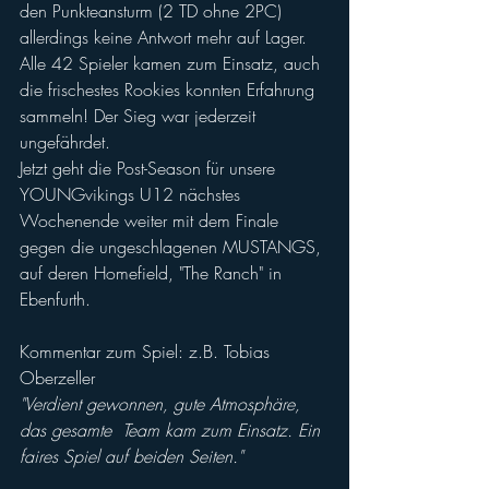
den Punkteansturm (2 TD ohne 2PC) 
allerdings keine Antwort mehr auf Lager. 
Alle 42 Spieler kamen zum Einsatz, auch 
die frischestes Rookies konnten Erfahrung 
sammeln! Der Sieg war jederzeit 
ungefährdet.
Jetzt geht die Post-Season für unsere 
YOUNGvikings U12 nächstes 
Wochenende weiter mit dem Finale 
gegen die ungeschlagenen MUSTANGS, 
auf deren Homefield, "The Ranch" in 
Ebenfurth.
Kommentar zum Spiel: z.B. Tobias 
Oberzeller
"Verdient gewonnen, gute Atmosphäre, 
das gesamte  Team kam zum Einsatz. Ein 
faires Spiel auf beiden Seiten."