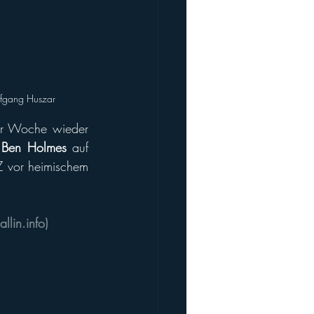
olfgang Huszar
er Woche wieder 
 
Ben Holmes
 auf 
 vor heimischem 
allin.info
)