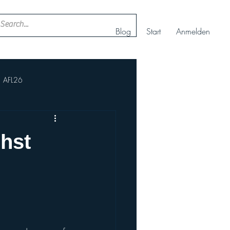
Blog
Start
Anmelden
AFL26
ll
Nachwuchs Cheerteam
chst
AFBÖ
IFAF
rt+
Europameisterschaft