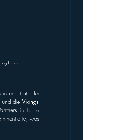
gang Huszar
and
 und trotz der 
 und die 
Vikings
-
anthers
 in Polen 
ommentierte, was 