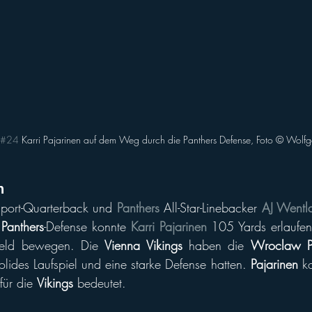
#24
 Karri Pajarinen auf dem Weg durch die Panthers Defense, Foto © Wolf
n
port-Quarterback und 
Panthers
 All-Star-Linebacker 
AJ Wentl
 
Panthers
-Defense konnte 
Karri Pajarinen
 105 Yards erlaufen
Feld bewegen. Die 
Vienna Vikings
 haben die 
Wroclaw P
solides Laufspiel und eine starke Defense hatten. 
Pajarinen
 k
ür die 
Vikings
 bedeutet.