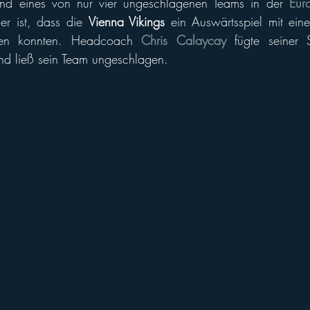
ind eines von nur vier ungeschlagenen Teams in der 
Eur
ll of Fame
Vikings abroad
er ist, dass die 
Vienna Vikings
 ein Auswärtsspiel mit ein
nen konnten. Headcoach 
Chris Calaycay
 fügte seiner 
nd ließ sein Team ungeschlagen.