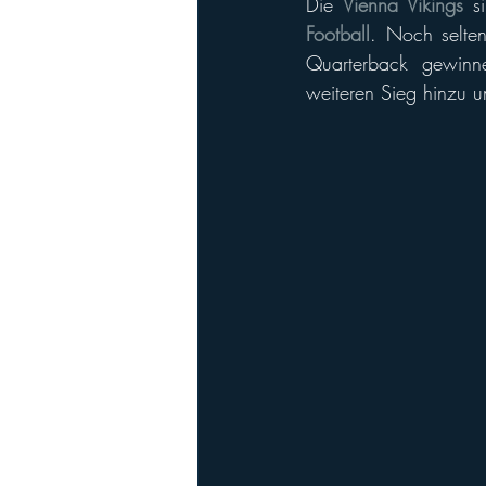
Die 
Vienna Vikings
 s
Playoffs
Ladies Football
Ha
Football
. Noch selten
Quarterback gewin
weiteren Sieg hinzu u