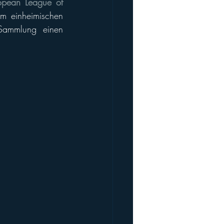
opean League of 
em einheimischen 
Sammlung einen 