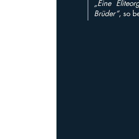
„Eine Eliteor
Brüder“
, so b