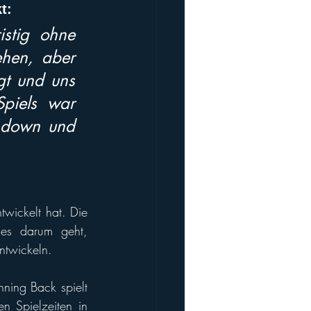
t: 
istig ohne 
seinen amerikanischen Quarterback in ein Spiel zu gehen, aber 
t und uns 
iels war 
hdown und 
Der entscheidende Sieg stützte sich stark auf die heimischen Talente, die Wien entwickelt hat. Die 
es darum geht, 
ntwickeln.
nning Back spielt 
n Spielzeiten in 