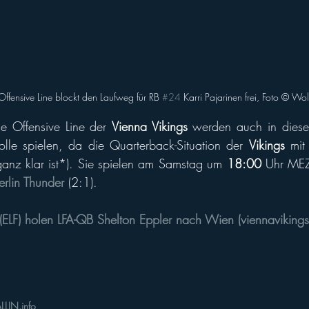
 Offensive Line blockt den Laufweg für RB 
#24
 Karri Pajarinen frei, Foto © W
e Offensive Line der 
Vienna Vikings
 werden auch in dies
lle spielen, da die Quarterback-Situation der 
Vikings
 mit
anz klar ist*). Sie spielen am Samstag um 
18:00 
Uhr MEZ
erlin Thunder
 (2:1). 
 (ELF) holen LFA-QB Shelton Eppler nach Wien (
viennavikings
LLIN.info