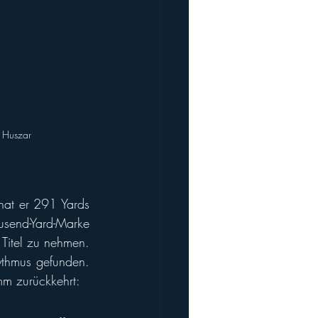
g Huszar
hat er 291 Yards 
usend-Yard-Marke 
 Titel zu nehmen. 
ythmus gefunden. 
mm zurückkehrt: 