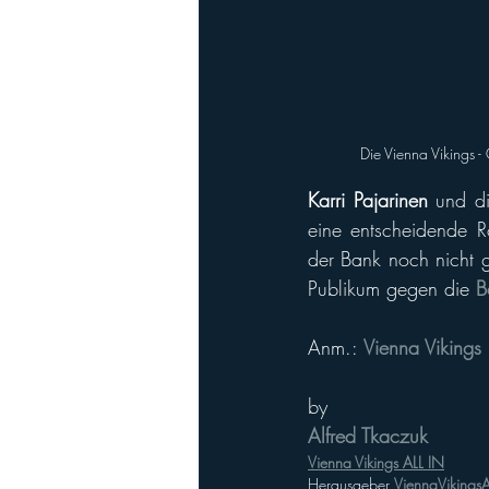
Die Vienna Vikings -
Karri Pajarinen
 und di
eine entscheidende Ro
der Bank noch nicht g
Publikum gegen die 
B
Anm.: 
Vienna Vikings
by
Alfred Tkaczuk
Vienna Vikings ALL IN
Herausgeber 
ViennaVikingsA