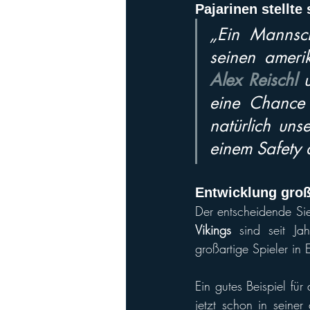
Pajarinen stellt
„Ein Mannscha
Alex Reischl
 
eine Chance
natürlich uns
einem Safety d
Entwicklung groß
Vikings
 sind seit Ja
großartige Spieler in
Ein gutes Beispiel für
jetzt schon in seiner