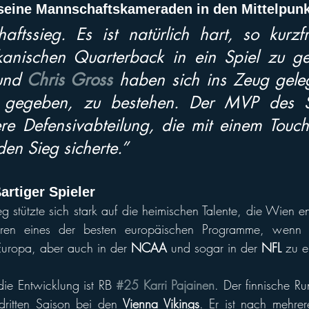
e seine Mannschaftskameraden in den Mittelpunk
ftssieg. Es ist natürlich hart, so kurzfr
und 
Chris Gross
 haben sich ins Zeug geleg
 gegeben, zu bestehen. Der MVP des Sp
ere Defensivabteilung, die mit einem Touc
en Sieg sicherte.”
artiger Spieler
hren eines der besten europäischen Programme, wenn 
 Europa, aber auch in der 
NCAA
 und sogar in der 
NFL
 zu e
 die Entwicklung ist RB 
#25 Karri Pajainen
. Der finnische Ru
 dritten Saison bei den 
Vienna Vikings
. Er ist nach mehrere