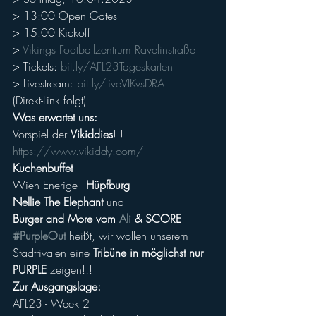
> 13:00 Open Gates
> 15:00 Kickoff
> 
Vikings Footballzentrum Ravelinstraße
> Tickets: 
bit.ly/AFL23Tageskarten
> Livestream: 
bit.ly/liveVIKvsDRA
(Direkt-Link folgt)
Was erwartet uns:
Vorspiel der 
Vikiddies
!!!
https://www.vikiddy.com/
Kuchenbuffet
Wien Enerige - 
Hüpfburg
Nellie The Elephant
 und
Burger and More vom 
Ali
 & SCORE
#PurpleOut
heißt, wir wollen unserem 
Stadtrivalen eine 
Tribüne in möglichst nur 
PURPLE
 zeigen!!!
Zur Ausgangslage:
AFL23 - Week 2