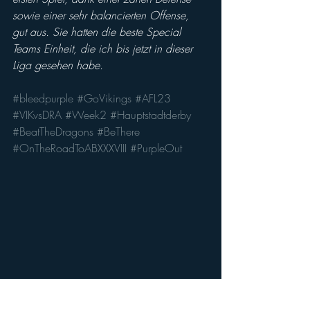
sowie einer sehr balancierten Offense, 
gut aus. Sie hatten die beste Special 
Teams Einheit, die ich bis jetzt in dieser 
Liga gesehen habe.
#bleedpurple
#GoVikings
#AFL23
#VIKvsDRA
#Week2
#Hauptstadtderby
#BeatTheDragons
#BeThere
#OnTheRoadToABXXXVIII
#PurpleOut