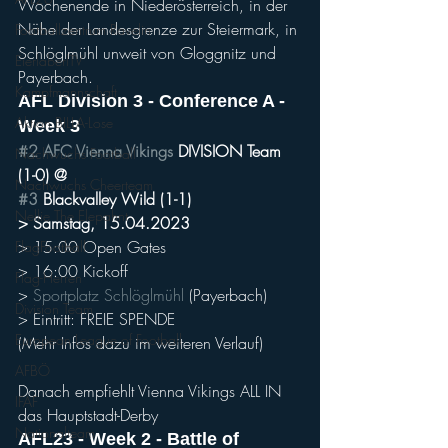
Wochenende in Niederösterreich, in der 
Nähe der Landesgrenze zur Steiermark, in 
Footballzentrum Ravelin
Schlöglmühl unweit von Gloggnitz und 
EierlaberlTV
Payerbach.
Kampfmannschaft
AFL Division 3 - Conference A - 
Aktion BILLA-Lose
Week 3
#2
AFC Vienna Vikings
 DIVISION Team 
Nachwuchs Football
(1-0) @
Nachwuchs Cheerteam
#3
 Blackvalley Wild (1-1)
Nellie The Elepahnt
> Samstag, 15.04.2023
> 15:00 Open Gates
FlagFootball
> 16:00 Kickoff
Flag-Herren
> 
Sportplatz Schlöglmühl
 (Payerbach)
Division Team
> Eintritt: FREIE SPENDE
European League of Football
(Mehr Infos dazu im weiteren Verlauf)
AFBÖ
Danach empfiehlt Vienna Vikings ALL IN 
IFAF
das Hauptstadt-Derby
Nationalteam
AFL23 - Week 2 - Battle of 