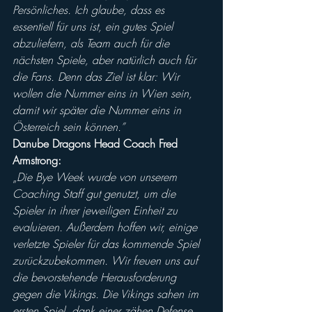
Persönliches. Ich glaube, dass es 
essentiell für uns ist, ein gutes Spiel 
abzuliefern, als Team auch für die 
nächsten Spiele, aber natürlich auch für 
die Fans. Denn das Ziel ist klar: Wir 
wollen die Nummer eins in Wien sein, 
damit wir später die Nummer eins in 
Österreich sein können.”
Danube Dragons Head Coach Fred 
Armstrong:
„
Die Bye Week wurde von unserem 
Coaching Staff gut genutzt, um die 
Spieler in ihrer jeweiligen Einheit zu 
evaluieren. Außerdem hoffen wir, einige 
verletzte Spieler für das kommende Spiel 
zurückzubekommen. Wir freuen uns auf 
die bevorstehende Herausforderung 
gegen die Vikings. Die Vikings sahen im 
ersten Spiel, dank einer zähen Defense 