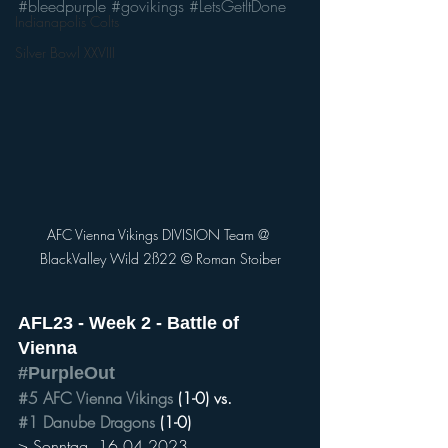
#bleedpurple
#govikings
#LetsGetItDone
Indianapolis Colts
Silver Bowl XXVIII
AFC Vienna Vikings DIVISION Team @ 
BlackValley Wild 2ß22 © Roman Stoiber
AFL23 - Week 2 - Battle of 
Vienna
#PurpleOut
#5
AFC Vienna Vikings
 (1-0) vs.
#1
Danube Dragons
 (1-0)
> Sonntag, 16.04.2023