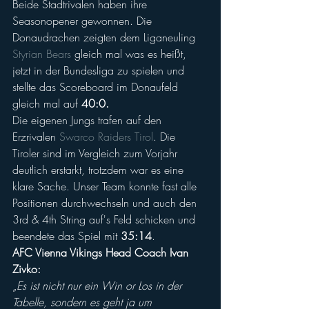
Beide Stadtrivalen haben ihre 
Seasonopener gewonnen. Die 
Donaudrachen zeigten dem Liganeuling 
Styrian Bears
 gleich mal was es heißt, 
jetzt in der Bundesliga zu spielen und 
stellte das Scoreboard im Donaufeld 
gleich mal auf 
40:0.
Die eigenen Jungs trafen auf den 
Erzrivalen 
Swarco Raiders Tirol
. Die 
Tiroler sind im Vergleich zum Vorjahr 
deutlich erstarkt, trotzdem war es eine 
klare Sache. Unser Team konnte fast alle 
Positionen durchwechseln und auch den 
3rd & 4th String auf's Feld schicken und 
beendete das Spiel mit 
35:14
.
AFC Vienna Vikings Head Coach Ivan 
Zivko:
„
Es ist nicht nur ein Win or Los in der 
Tabelle, sondern es geht ja um 