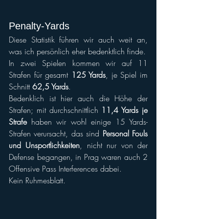
Penalty-Yards
Diese Statistik führen wir auch weit an, 
was ich persönlich eher bedenktlich finde.
In zwei Spielen kommen wir auf 11 
Strafen für gesamt 
125 Yards
, je Spiel im 
Schnitt 
62,5 Yards
.
Bedenklich ist hier auch die Höhe der 
Strafen; mit durchschnittlich 
11,4 Yards je 
Strafe
 haben wir wohl einige 15 Yards-
Strafen verursacht, das sind 
Personal Fouls 
und Unsportlichkeiten
, nicht nur von der 
Defense begangen, in Prag waren auch 2 
Offensive Pass Interferences dabei.
Kein Ruhmesblatt.