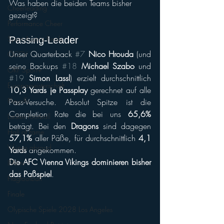
Was haben die beiden Teams bisher 
Cheerleading
gezeigt?
Performance Cheer
Sport Austria Finals
Passing-Leader
Unser Quarterback 
#7
Nico Hrouda
 (und 
ÖCCV
seine Backups 
#18
Michael Szabo
 und 
ORF Sport+
#19
 Simon Lassl
) erzielt durchschnittlich 
Europameisterschaft
10,3 Yards je Passplay
 gerechnet auf alle 
Playoffs
Pass-Versuche. Absolut Spitze ist die 
Completion Rate die bei uns 
65,6%
Ladies Football
beträgt. Bei den 
Dragons
 sind dagegen 
Hall of Fame
57,1%
 aller Päße, für durchschnittlich 
4,1 
Vikings abroad
Yards
 angekommen.
Die AFC Vienna Vikings dominieren bisher 
IFAF.tv
das Paßspiel
.
Flagfootball
Finale
Olypische Spiele 2028 Los Angeles