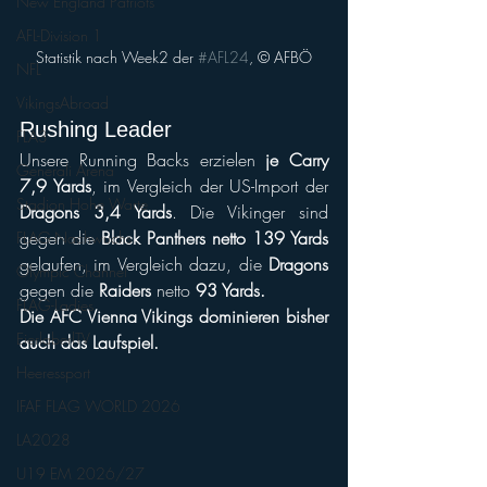
New England Patriots
AFL-Division 1
Statistik nach Week2 der 
#AFL24
, © AFBÖ
NFL
VikingsAbroad
Rushing Leader
FLA3
Unsere Running Backs erzielen
 je Carry 
Generali Arena
7,9 Yards
, im Vergleich der US-Import der 
Stadion Hohe Warte
Dragons 3,4 Yards
. Die Vikinger sind 
gegen die 
Black Panthers netto 139 Yards
FLAG-Nachwuchs
gelaufen, im Vergleich dazu, die 
Dragons
Olympic Channel
gegen die 
Raiders
 netto 
93 Yards.
FLAG-Ladies
Die AFC Vienna Vikings dominieren bisher 
EierlaberlTV
auch das Laufspiel.
Heeressport
IFAF FLAG WORLD 2026
LA2028
U19 EM 2026/27