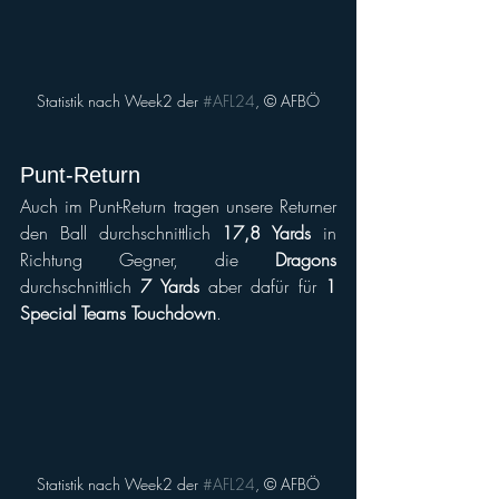
Statistik nach Week2 der 
#AFL24
, © AFBÖ
Punt-Return
Auch im Punt-Return tragen unsere Returner 
den Ball durchschnittlich 
17,8 Yards
 in 
Richtung Gegner, die 
Dragons
durchschnittlich 
7 Yards
 aber dafür für 
1 
Special Teams Touchdown
.
Statistik nach Week2 der 
#AFL24
, © AFBÖ