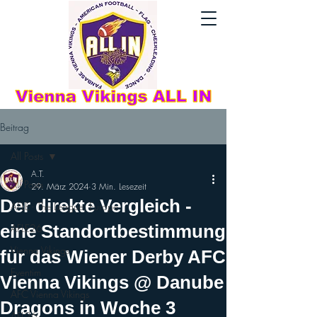
Beitrag
All Posts
A.T.
All Posts
29. März 2024
3 Min. Lesezeit
Der direkte Vergleich -
AFLE - The League: Europe
eine Standortbestimmung
AFLE26
Vienna Vikings
für das Wiener Derby AFC
Eventim
Vienna Vikings @ Danube
AFC Vienna Vikings
Dragons in Woche 3
AFL26