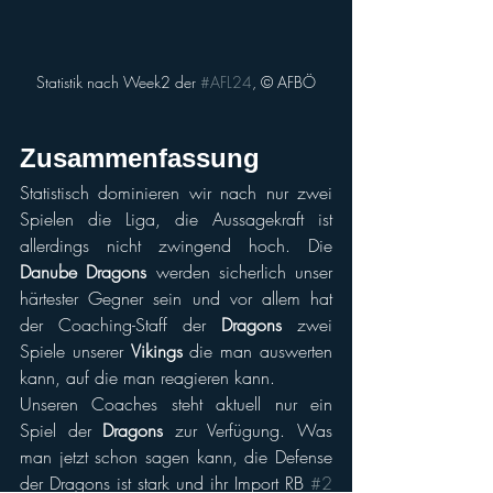
Statistik nach Week2 der 
#AFL24
, © AFBÖ
Zusammenfassung
Statistisch dominieren wir nach nur zwei 
Spielen die Liga, die Aussagekraft ist 
allerdings nicht zwingend hoch. Die 
Danube Dragons
 werden sicherlich unser 
härtester Gegner sein und vor allem hat 
der Coaching-Staff der 
Dragons 
zwei 
Spiele unserer 
Vikings
 die man auswerten 
kann, auf die man reagieren kann.
Unseren Coaches steht aktuell nur ein 
Spiel der 
Dragons
 zur Verfügung. Was 
man jetzt schon sagen kann, die Defense 
der Dragons ist stark und ihr Import RB 
#2