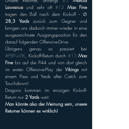
Unsere Returner, anfangs 
#5
Marcus 
Indianapolis Colts
Lawrence
 und sehr oft 
#13
Max Fine
tragen den Ball nach dem Kickoff -- ∅
Silver Bowl XXVIII
28,3 Yards
 zurück zum Gegner und 
bringen uns dadurch immer wieder in eine 
ausgezeichnete Ausgangsposition für den 
darauf folgenden Offensive-Drive. 
Übrigens genau so passiert bei 
#PBPvsVIK
, Kickoff-Return durch 
#13
Max 
Fine
 bis auf die P44 und von dort gleich 
im ersten Offensive-Play der 
Vikings
 mit 
einem Pass und Yards after Catch zum 
Touchdown!
Dragons kommen im einzigen Kickoff-
Return nur 
2 Yards 
weit.
Man könnte also der Meinung sein, unsere 
Returner können es wirklich!