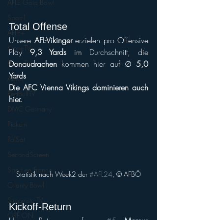
AFLE Gold Bowl
Sport1
Total Offense
AFLE+
Unsere 
AFL-Vikinger
 erzielen pro Offensive 
KroneTV
Play 
9,3 Yards
 im Durchschnitt, die 
KroneTV
Donaudrachen
 kommen hier auf ∅ 
5,0 
Yards
ABXLI
Die AFC Vienna Vikings dominieren auch 
RedBullTV
hier.
DMC Germany
Pickem
PolSat
SecondScreen
Sport en France
Statistik nach Week2 der 
#AFL24
, © AFBÖ
Charity Bowl
StreamsterTV
Kickoff-Return
ORF ON