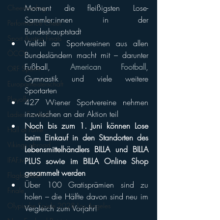
Moment die fleißigsten Lose-
Cheerleading
Sammler:innen in der 
Performance Cheer
Bundeshauptstadt
Sport Austria Finals
Vielfalt an Sportvereinen aus allen 
ÖCCV
Bundesländern macht mit – darunter 
Fußball, 
American Football
, 
ORF Sport+
Gymnastik und viele weitere 
Europameisterschaft
Sportarten
Playoffs
427 Wiener Sportvereine nehmen 
inzwischen an der Aktion teil
Ladies Football
Noch bis zum 1. Juni können Lose 
Hall of Fame
beim Einkauf in den Standorten des 
Vikings abroad
Lebensmittelhändlers BILLA und BILLA 
IFAF.tv
PLUS sowie im BILLA Online Shop 
gesammelt werden
Flagfootball
Über 100 Gratisprämien sind zu 
Finale
holen – die Hälfte davon sind neu im 
Olypische Spiele 2028 Los Angeles
Vergleich zum Vorjahr!