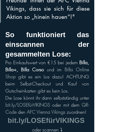
Freunde*innen der AFC Vienna 
Vikings, dass sie sich für diese 
Aktion so „hinein hauen“!"
S
o funktioniert das 
einscannen der 
gesammelten Lose:
Pro Einkaufswert von €15 bei jedem 
Billa, 
Billa+, Billa Corso
 und im 
Billa Online 
Shop
 gibt es ein Los dazu! ACHTUNG 
beim Selbst-Checkout und Kauf von 
Gutscheinkarten gibt es kein Los.
Die Lose könnt ihr dann selbstständig unter 
bit.ly/LOSEfürVIKINGS
oder mit dem 
QR-
Code
 den 
AFC Vienna Vikings
 zuordnen!
bit.ly/LOSEfürVIKINGS
oder scannen ⤵