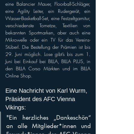
eine Balancier Mauer, Floorball-Schläger, 
eine Agility Leiter, ein Rudergerät, ein 
Wasser-Basketball-Set, eine Festzeltgarnitur, 
verschiedenste Tornetze, Textilien von 
bekannten Sportmarken, aber auch eine 
Mikrowelle oder ein TV für das Vereins-
Stüberl. Die Bestellung der Prämien ist bis 
29. Juni möglich. Lose gibt’s bis zum 1. 
Juni bei Einkauf bei BILLA, BILLA PLUS, in 
den BILLA Corso Märkten und im BILLA 
Online Shop.
Eine Nachricht von Karl Wurm, 
Präsident des AFC Vienna 
Vikings:
"Ein herzliches „Dankeschön“ 
an alle Mitglieder*innen und 