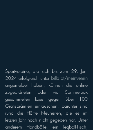
Sportvereine, die sich bis zum 29. Juni 
2024 erfolgreich unter 
billa.at/meinverein
angemeldet haben, können die online 
zugeordneten oder via Sammelbox 
gesammelten Lose gegen über 100 
Gratisprämien eintauschen, darunter sind 
rund die Hälfte Neuheiten, die es im 
letzten Jahr noch nicht gegeben hat. Unter 
anderem Handbälle, ein Teqball-Tisch, 