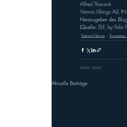
Alfred Tkaczuk
Vienna Vikings ALL IN
Herausgeber des Blog
(Quelle: 
ELF, by Felix 
Vienna Vikings
European 
Aktuelle Beiträge