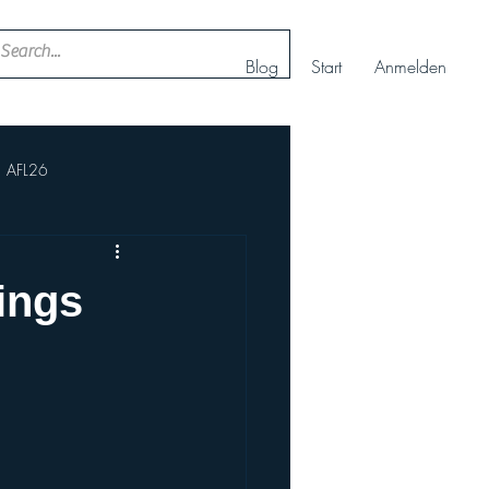
Blog
Start
Anmelden
AFL26
ll
Nachwuchs Cheerteam
ings
AFBÖ
IFAF
rt+
Europameisterschaft