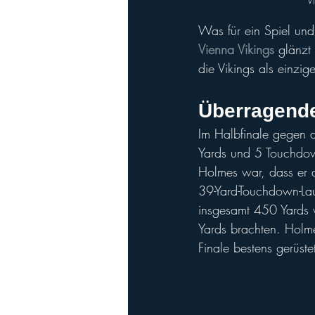
V
Was für ein Spiel und 
Vienna Vikings
 glänzt
die Vikings als einzig
Überragende
Im Halbfinale gegen d
Yards und 5 Touchdown
Holmes war, dass er au
39-Yard-Touchdown-Lauf
insgesamt 450 Yards 
Yards brachten. Holm
Finale bestens gerüste