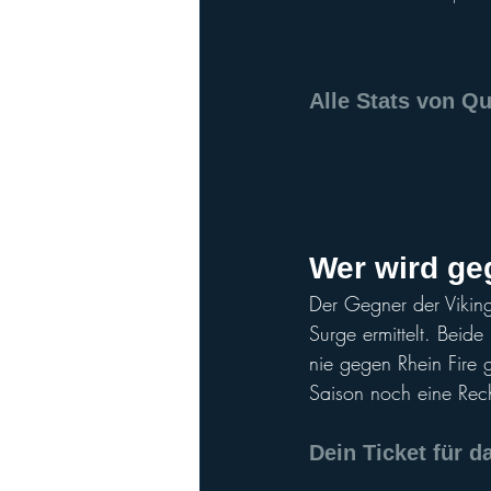
Alle Stats von Q
Wer wird ge
Der Gegner der Viking
Surge ermittelt. Beid
nie gegen Rhein Fire 
Saison noch eine Rec
Dein Ticket für d