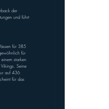
rback der 
stungen und führt 
Pässen für 385 
gewöhnlich für 
t einem starken 
 Vikings. Seine 
ur auf 436 
heint für das 