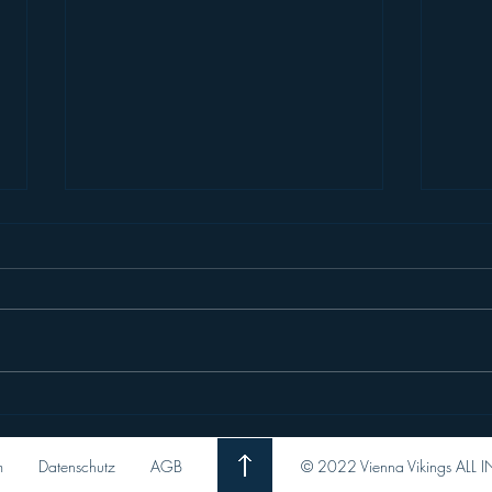
AFLE26: Stats Leader nach
AFL
Week 10
der 
m
Datenschutz
AGB
© 2022 Vienna Vikings ALL I