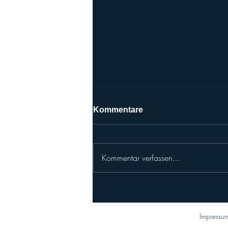
Kommentare
Kommentar verfassen...
Vienna Vikings (AFLE): TE
Bernhard Seikovits geht
nach der AFLE in die
Impressu
japanische X1-League zu