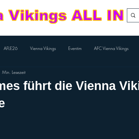
AFLE26
Vienna Vikings
Eventim
AFC Vienna Vikings
 Min. Lesezeit
rlTV
Kampfmannschaft
Aktion BILLA-Lose
Nachwuchs Footba
es führt die Vienna Vik
Flag-Herren
Division Team
European League of Football
e
Performance Cheer
Sport Austria Finals
ÖCCV
ORF Spo