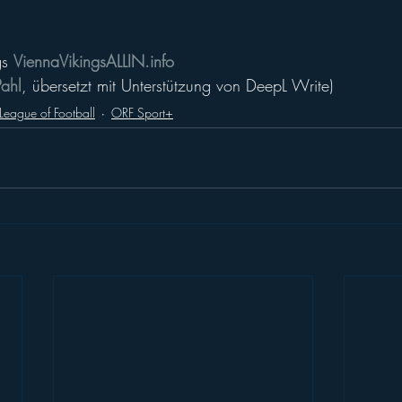
s 
ViennaVikingsALLIN.info
Pahl
, übersetzt mit Unterstützung von DeepL Write)
League of Football
ORF Sport+