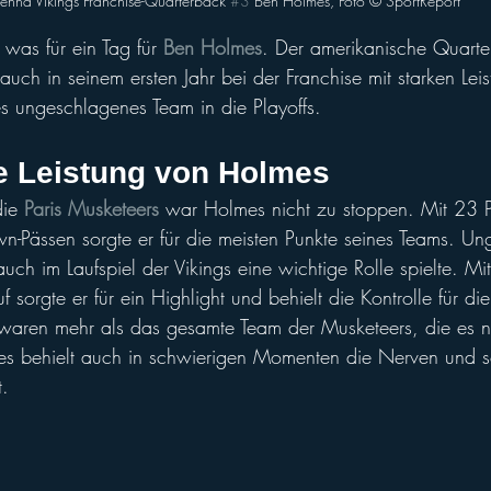
ienna Vikings Franchise-Quarterback 
#3
 Ben Holmes, Foto ©️ SportReport
was für ein Tag für 
Ben Holmes
. Der amerikanische Quarte
 auch in seinem ersten Jahr bei der Franchise mit starken Lei
es ungeschlagenes Team in die Playoffs.
 Leistung von Holmes
ie 
Paris Musketeers
 war Holmes nicht zu stoppen. Mit 23 
-Pässen sorgte er für die meisten Punkte seines Teams. Un
ch im Laufspiel der Vikings eine wichtige Rolle spielte. Mi
 sorgte er für ein Highlight und behielt die Kontrolle für die
waren mehr als das gesamte Team der Musketeers, die es n
es behielt auch in schwierigen Momenten die Nerven und sc
t.