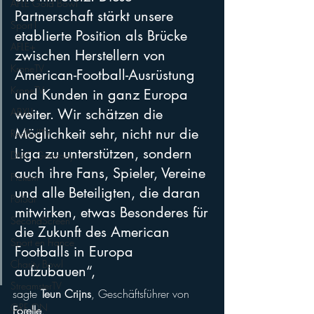
AFLE Gold Bowl
Partnerschaft stärkt unsere 
Sport1
etablierte Position als Brücke 
AFLE+
zwischen Herstellern von 
KroneTV
American-Football-Ausrüstung 
KroneTV
und Kunden in ganz Europa 
weiter. Wir schätzen die 
ABXLI
Möglichkeit sehr, nicht nur die 
RedBullTV
Liga zu unterstützen, sondern 
DMC Germany
auch ihre Fans, Spieler, Vereine 
Pickem
und alle Beteiligten, die daran 
PolSat
mitwirken, etwas Besonderes für 
SecondScreen
die Zukunft des American 
Sport en France
Footballs in Europa 
Charity Bowl
aufzubauen“, 
StreamsterTV
sagte 
Teun Crijns
, Geschäftsführer von 
ORF ON
Forelle
.