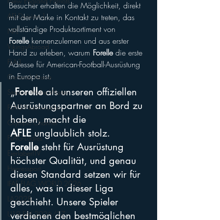
New England Patriots
Besucher erhalten die Möglichkeit, direkt 
AFL-Division 1
mit der Marke in Kontakt zu treten, das 
vollständige Produktsortiment von 
NFL
Forelle
 kennenzulernen und aus erster 
VikingsAbroad
Hand zu erleben, warum 
Forelle
 die erste 
FLA3
Adresse für American-Football-Ausrüstung 
in Europa ist.
Generali Arena
„
Forelle
 als unseren offiziellen 
Stadion Hohe Warte
Ausrüstungspartner an Bord zu 
FLAG-Nachwuchs
haben, macht die 
Olympic Channel
AFLE
 unglaublich stolz. 
FLAG-Ladies
Forelle
 steht für Ausrüstung 
EierlaberlTV
höchster Qualität, und genau 
Heeressport
diesen Standard setzen wir für 
IFAF FLAG WORLD 2026
alles, was in dieser Liga 
LA2028
geschieht. Unsere Spieler 
verdienen den bestmöglichen 
U19 EM 2026/27