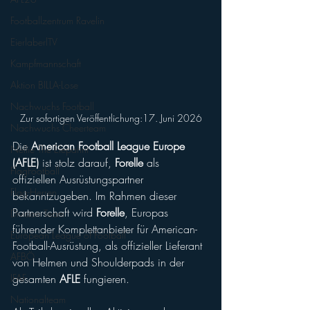
Footballzentrum Ravelin
EierlaberlTV
Kampfmannschaft
Aktion BILLA-Lose
Nachwuchs Football
Zur sofortigen Veröffentlichung:17. Juni 2026
Nachwuchs Cheerteam
Die 
American Football League Europe 
Nellie The Elepahnt
(AFLE)
 ist stolz darauf, 
Forelle
 als 
FlagFootball
offiziellen Ausrüstungspartner 
Flag-Herren
bekanntzugeben. Im Rahmen dieser 
Partnerschaft wird 
Forelle
, Europas 
Division Team
führender Komplettanbieter für American-
European League of Football
Football-Ausrüstung, als offizieller Lieferant 
AFBÖ
von Helmen und Shoulderpads in der 
gesamten 
AFLE
 fungieren.
IFAF
Nationalteam