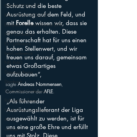
Schutz und die beste 
IFAF-EM 2026/27
Ausrüstung auf dem Feld, und 
IFAF U19-EM 2026/27
mit 
Forelle
 wissen wir, dass sie 
European Football Alliance (EFA)
genau das erhalten. Diese 
NW Conference
Partnerschaft hat für uns einen 
ES Conference
hohen Stellenwert, und wir 
InterConference
freuen uns darauf, gemeinsam 
NFL FLAG
etwas Großartiges 
Datenpol Arena
aufzubauen“, 
Dornbach
sagte 
Andreas Nommensen
, 
Commissioner der 
AFLE
.
South/East Conference
„Als führender 
FLA3 Mixed Team
Ausrüstungslieferant der Liga 
North/West Conference
ausgewählt zu werden, ist für 
ACSL
uns eine große Ehre und erfüllt 
oeticket
uns mit Stolz. Diese 