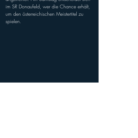
im SR Donaufeld, wer die Chance erhält, 
um den österreichischen Meistertitel zu 
spielen.
Hardfacts
⚡ AFL26 - Halbfinale
🏈 
#1
 Danube Dragons (8-2) vs.
🏈 
#5
 AFC Vienna Vikings (7-4)
🗓️ Ssmstag, 11.07.2026
⏰ 17:00 Kickoff
📌 SR Donaufeld, 21., Nordmanngasse 