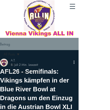
Beitrag
All Posts
A.T.
All Posts
8. Juli
2 Min. Lesezeit
AFL26 - Semifinals:
AFLE - The League: Europe
Vikings kämpfen in der
AFLE26
Vienna Vikings
Blue River Bowl at
Eventim
Dragons um den Einzug
AFC Vienna Vikings
in die Austrian Bowl XLI
AFL26