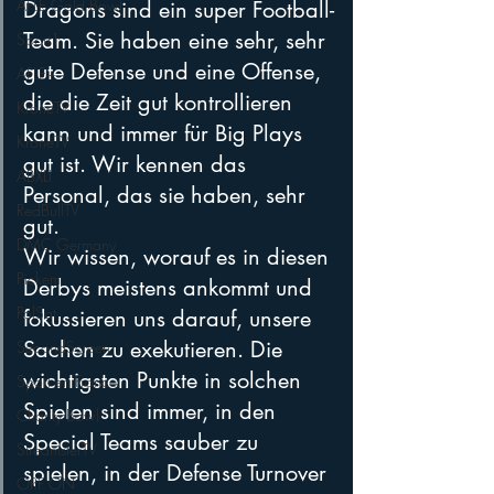
AFLE Gold Bowl
Dragons sind ein super Football-
Team. Sie haben eine sehr, sehr 
Sport1
gute Defense und eine Offense, 
AFLE+
die die Zeit gut kontrollieren 
KroneTV
kann und immer für Big Plays 
KroneTV
gut ist. Wir kennen das 
ABXLI
Personal, das sie haben, sehr 
RedBullTV
gut. 
DMC Germany
Wir wissen, worauf es in diesen 
Pickem
Derbys meistens ankommt und 
PolSat
fokussieren uns darauf, unsere 
Sachen zu exekutieren. Die 
SecondScreen
wichtigsten Punkte in solchen 
Sport en France
Spielen sind immer, in den 
Charity Bowl
Special Teams sauber zu 
StreamsterTV
spielen, in der Defense Turnover 
ORF ON