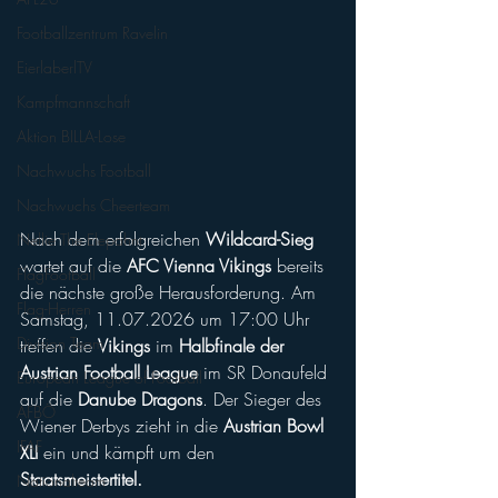
Footballzentrum Ravelin
EierlaberlTV
Kampfmannschaft
Aktion BILLA-Lose
Nachwuchs Football
Nachwuchs Cheerteam
Nach dem erfolgreichen 
Wildcard-Sieg
Nellie The Elepahnt
wartet auf die 
AFC Vienna Vikings
 bereits 
FlagFootball
die nächste große Herausforderung. Am 
Flag-Herren
Samstag, 11.07.2026 um 17:00 Uhr 
Division Team
treffen die 
Vikings
 im 
Halbfinale der 
Austrian Football League
 im SR Donaufeld 
European League of Football
auf die 
Danube Dragons
. Der Sieger des 
AFBÖ
Wiener Derbys zieht in die 
Austrian Bowl 
IFAF
XLI
 ein und kämpft um den
Staatsmeistertitel.
Nationalteam