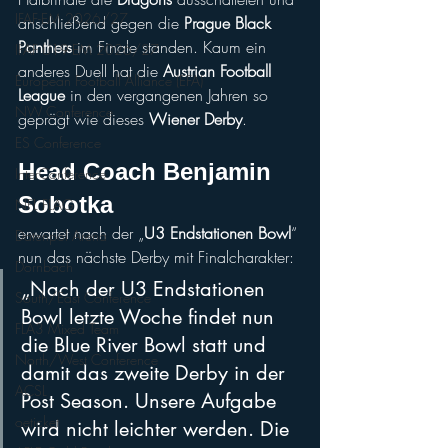
IFAF-EM 2026/27
anschließend gegen die 
Prague Black 
Panthers
 im Finale standen. Kaum ein 
IFAF U19-EM 2026/27
anderes Duell hat die 
Austrian Football 
European Football Alliance (EFA)
League
 in den vergangenen Jahren so 
NW Conference
geprägt wie dieses 
Wiener Derby
.
ES Conference
Head Coach Benjamin 
InterConference
Sobotka 
NFL FLAG
erwartet nach der „
U3 Endstationen Bowl
“ 
Datenpol Arena
nun das nächste Derby mit Finalcharakter:
Dornbach
„Nach der U3 Endstationen 
South/East Conference
Bowl letzte Woche findet nun 
FLA3 Mixed Team
die Blue River Bowl statt und 
North/West Conference
damit das zweite Derby in der 
ACSL
Post Season. Unsere Aufgabe 
oeticket
wird nicht leichter werden. Die 