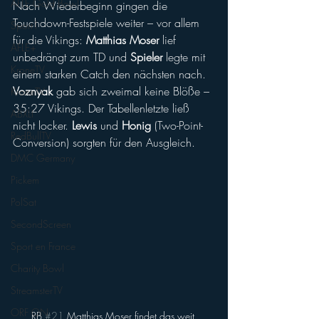
AFLE Gold Bowl
Nach Wiederbeginn gingen die 
Touchdown-Festspiele weiter – vor allem 
Sport1
für die Vikings: 
Matthias Moser
 lief 
AFLE+
unbedrängt zum TD und 
Spieler
 legte mit 
KroneTV
einem starken Catch den nächsten nach. 
Voznyak
 gab sich zweimal keine Blöße – 
KroneTV
35:27 Vikings. Der Tabellenletzte ließ 
ABXLI
nicht locker.
 Lewis
 und 
Honig
 (Two-Point-
RedBullTV
Conversion) sorgten für den Ausgleich. 
DMC Germany
Pickem
PolSat
SecondScreen
Sport en France
Charity Bowl
StreamsterTV
ORF ON
RB 
#21
 Matthias Moser findet das weit 