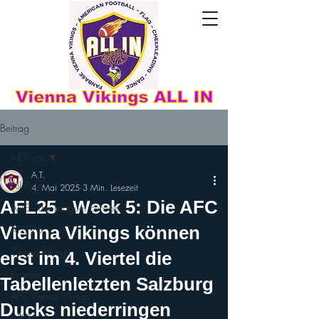
Beitrag
All Posts
A.T.
All Posts
4. Mai 2025
3 Min. Lesezeit
AFL25 - Week 5: Die AFC
AFLE - The League: Europe
Vienna Vikings können
AFLE26
Vienna Vikings
erst im 4. Viertel die
Eventim
Tabellenletzten Salzburg
AFC Vienna Vikings
Ducks niederringen
AFL26