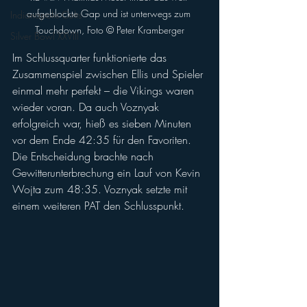
aufgeblockte Gap und ist unterwegs zum 
Indianapolis Colts
Touchdown, Foto ©️ Peter Kramberger
Silver Bowl XXVIII
Im Schlussquarter funktionierte das 
Zusammenspiel zwischen Ellis und Spieler 
einmal mehr perfekt – die Vikings waren 
wieder voran. Da auch Voznyak 
erfolgreich war, hieß es sieben Minuten 
vor dem Ende 42:35 für den Favoriten. 
Die Entscheidung brachte nach 
Gewitterunterbrechung ein Lauf von Kevin 
Wojta zum 48:35. Voznyak setzte mit 
einem weiteren PAT den Schlusspunkt.