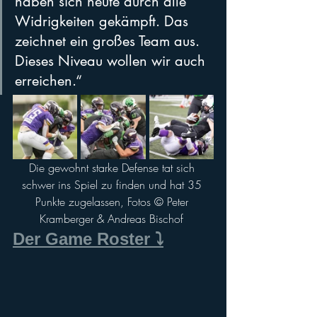
haben sich heute durch alle 
Widrigkeiten gekämpft. Das 
zeichnet ein großes Team aus. 
Dieses Niveau wollen wir auch 
erreichen.“
Die gewohnt starke Defense tat sich 
schwer ins Spiel zu finden und hat 35 
Punkte zugelassen, Fotos ©️ Peter 
Kramberger & Andreas Bischof 
Der Game Roster ⤵️