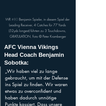
WR 
#80
 Benjamin Spieler, in diesem Spiel der 
Leading Receiver, 4 Catches für 77 Yards 
(52yds longest) führten zu 3 Touchdowns, 
GRATULATION, Foto ©️ Peter Kramberger
AFC Vienna Vikings 
Head Coach Benjamin 
Sobotka: 
„Wir haben viel zu lange 
gebraucht, um mit der Defense 
ins Spiel zu finden. Wir waren 
etwas zu overconfident und 
haben dadurch unnötige 
Punkte kassiert. Dass unsere 