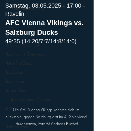
Samstag, 03.05.2025 - 17:00 - 
Footballzentrum Ravelin
Ravelin
EierlaberlTV
AFC Vienna Vikings vs. 
Kampfmannschaft
Salzburg Ducks
Aktion BILLA-Lose
49:35 (14:20/7:7/14:8/14:0)
Nachwuchs Football
Nachwuchs Cheerteam
Nellie The Elepahnt
FlagFootball
Flag-Herren
Division Team
European League of Football
AFBÖ
Die AFC Vienna Vikings konnten sich im 
Rücksspiel gegen Salzburg erst im 4. Spielviertel 
IFAF
durchsetzen, Foto ©️ Andreas Bischof
Nationalteam