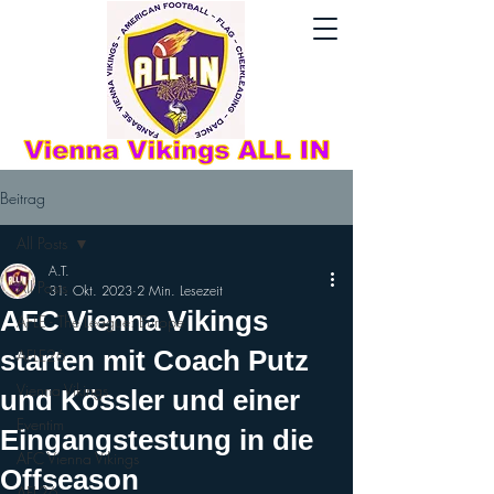
Beitrag
All Posts
A.T.
All Posts
31. Okt. 2023
2 Min. Lesezeit
AFC Vienna Vikings
AFLE - The League: Europe
starten mit Coach Putz
AFLE26
Vienna Vikings
und Kössler und einer
Eventim
Eingangstestung in die
AFC Vienna Vikings
Offseason
AFL26