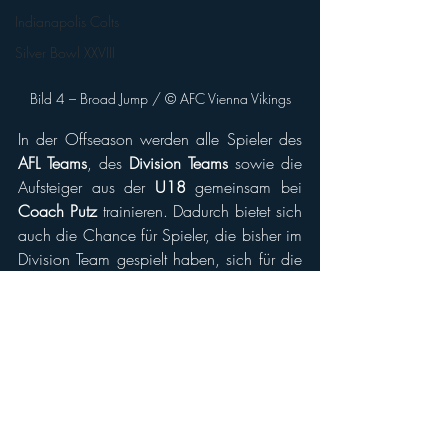
Indianapolis Colts
Silver Bowl XXVIII
Bild 4 – Broad Jump / © AFC Vienna Vikings
In der Offseason werden alle Spieler des 
AFL Teams
, des 
Division Teams
 sowie die 
Aufsteiger aus der 
U18
 gemeinsam bei 
Coach Putz
 trainieren. Dadurch bietet sich 
auch die Chance für Spieler, die bisher im 
Division Team gespielt haben, sich für die 
Kampfmannschaft zu zeigen. Im Laufe der 
nächsten Monate werden daraufhin die 
jeweiligen Roster festgelegt.