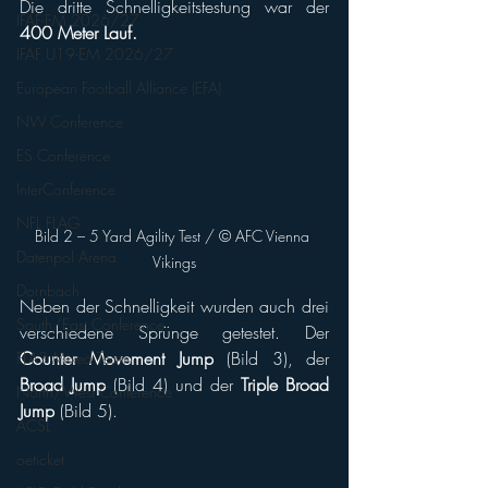
Die dritte Schnelligkeitstestung war der
IFAF-EM 2026/27
400 Meter Lauf.
IFAF U19-EM 2026/27
European Football Alliance (EFA)
NW Conference
ES Conference
InterConference
NFL FLAG
Bild 2 – 5 Yard Agility Test / © AFC Vienna 
Datenpol Arena
Vikings
Dornbach
Neben der Schnelligkeit wurden auch drei 
South/East Conference
verschiedene Sprünge getestet. Der 
Counter Movement Jump
 (Bild 3), der 
FLA3 Mixed Team
Broad Jump 
(Bild 4) und der 
Triple Broad 
North/West Conference
Jump
 (Bild 5).
ACSL
oeticket