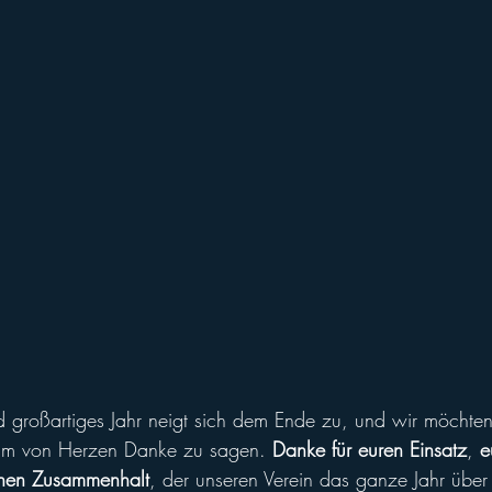
ll of Fame
Vikings abroad
nd großartiges Jahr neigt sich dem Ende zu, und wir möchten
um von Herzen Danke zu sagen. 
Danke für euren Einsatz
, 
e
chen Zusammenhalt
, der unseren Verein das ganze Jahr über