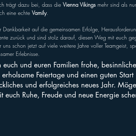
ch trägt dazu bei, dass die 
Vienna Vikings
 mehr sind als nur
ch eine echte 
Vamily
.
er Dankbarkeit auf die gemeinsamen Erfolge, Herausforderu
nte zurück und sind stolz darauf, diesen Weg mit euch ge
 uns schon jetzt auf viele weitere Jahre voller Teamgeist, spo
samer Erlebnisse.
euch und euren Familien frohe, besinnliche
erholsame Feiertage und einen guten Start i
ckliches und erfolgreiches neues Jahr. Möge
 euch Ruhe, Freude und neue Energie sche