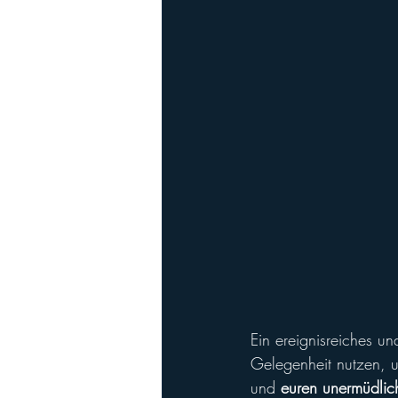
Playoffs
Ladies Football
Ha
Ein ereignisreiches u
Gelegenheit nutzen, 
und 
euren unermüdli