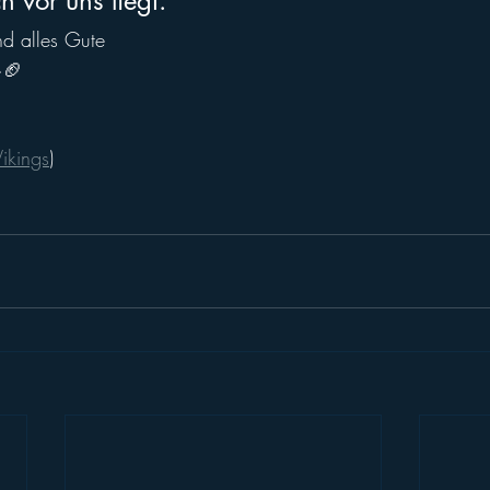
h vor uns liegt.
d alles Gute
🏈
ikings
)