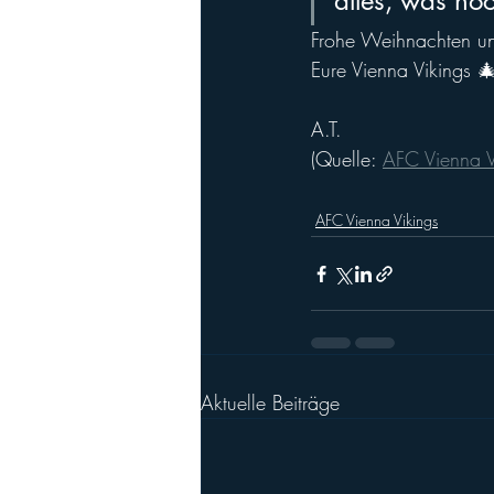
alles, was noc
Frohe Weihnachten un
Eure Vienna Vikings 
A.T.
(Quelle: 
AFC Vienna V
AFC Vienna Vikings
Aktuelle Beiträge