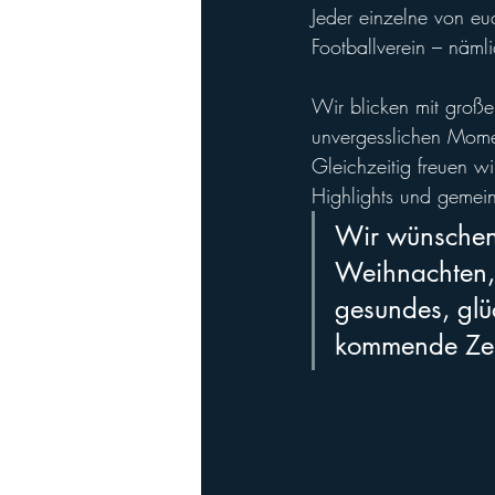
Jeder einzelne von eu
Footballverein – nämli
Wir blicken mit groß
unvergesslichen Mome
Gleichzeitig freuen wir
Highlights und gemein
Wir wünschen 
Weihnachten, 
gesundes, glü
kommende Zeit