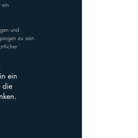
 ein 
ngen und 
gangen zu sein. 
rtlicher 
 
n ein 
 die 
nken.