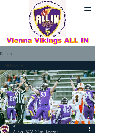
Beitrag
All Posts
All Posts
AFLE - The League: Europe
AFLE26
Vienna Vikings
Eventim
AFC Vienna Vikings
A.T.
3. Mai 2023
2 Min. Lesezeit
AFL26