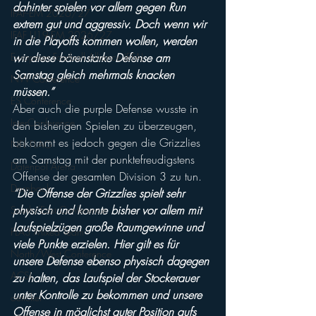
dahinter spielen vor allem gegen Run 
IFAF-EM 2026/27
extrem gut und aggressiv. Doch wenn wir 
IFAF U19-EM 2026/27
in die Playoffs kommen wollen, werden 
European Football Alliance (EFA)
wir diese bärenstarke Defense am 
Samstag gleich mehrmals knacken 
NW Conference
müssen.”
ES Conference
Aber auch die purple Defense wusste in 
InterConference
den bisherigen Spielen zu überzeugen, 
bekommt es jedoch gegen die Grizzlies 
NFL FLAG
am Samstag mit der punktefreudigstens 
Datenpol Arena
Offense der gesamten Division 3 zu tun. 
Dornbach
“Die Offense der Grizzlies spielt sehr 
physisch und konnte bisher vor allem mit 
South/East Conference
Laufspielzügen große Raumgewinne und 
FLA3 Mixed Team
viele Punkte erzielen. Hier gilt es für 
North/West Conference
unsere Defense ebenso physisch dagegen 
ACSL
zu halten, das Laufspiel der Stockerauer 
unter Kontrolle zu bekommen und unsere 
oeticket
Offense in möglichst guter Position aufs 