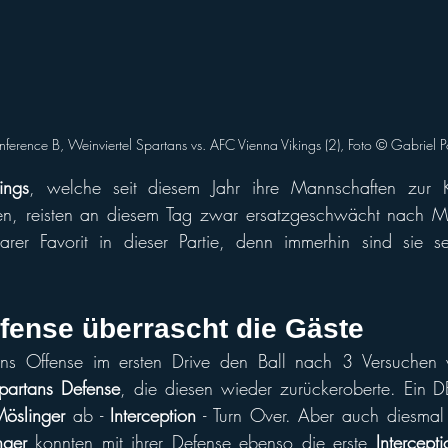
ference B, Weinviertel Spartans vs. AFC Vienna Vikings (2), Foto © Gabriel 
ings
, welche seit diesem Jahr ihre Mannschaften zur K
n, reisten an diesem Tag zwar ersatzgeschwächt nach Mis
rer Favorit in dieser Partie, denn immerhin sind sie sei
fense überrascht die Gäste
s Offense im ersten Drive den Ball nach 3 Versuchen 
partans Defense
, die diesen wieder zurückeroberte. Ein DB
öslinger
 ab - 
Interception
 - Turn Over. Aber auch diesmal 
nger
 konnten mit ihrer Defense ebenso die erste 
Intercepti