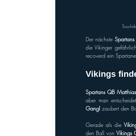
 Touchd
Der nächste 
Spartans
die Vikinger gefährl
recoverd ein Spartane
Vikings find
Spartans QB Matthias
aber man entscheide
Gangl 
zaubert den Ba
Gerade als die 
Vikin
den Ball von 
Vikings 