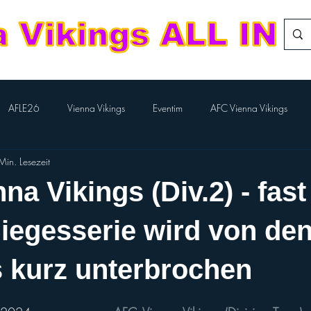
AFLE26
Vienna Vikings
Eventim
AFC Vienna Vikings
Min. Lesezeit
rlTV
Kampfmannschaft
Aktion BILLA-Lose
Nachwuchs Footba
a Vikings (Div.2) - fast
Flag-Herren
Division Team
European League of Football
Siegesserie wird von de
 kurz unterbrochen
Performance Cheer
Sport Austria Finals
ÖCCV
ORF Spo