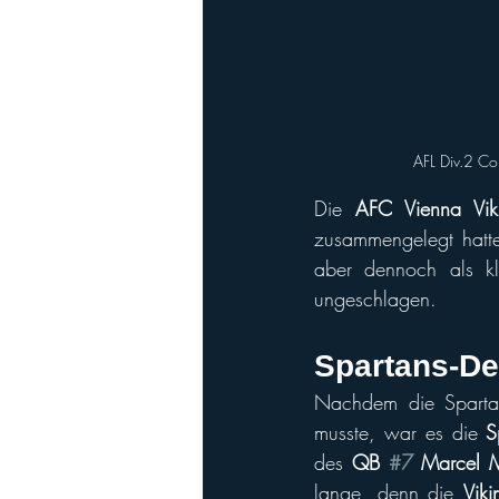
AFL Div.2 Con
Die 
AFC Vienna Vik
zusammengelegt hatte
aber dennoch als kla
ungeschlagen.
Spartans-De
Nachdem die Spartan
musste, war es die 
S
des 
QB 
#7
 Marcel M
lange, denn die 
Viki