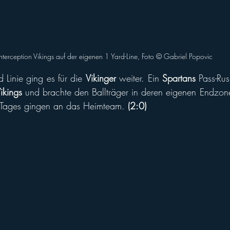
Interception Vikings auf der eigenen 1 Yard-Line, Foto © Gabriel Popovic
 Linie ging es für die 
Vikinger
 weiter. Ein 
Spartans
 Pass-Rus
ikings
 und brachte den Ballträger in deren eigenen Endzone 
s Tages gingen an das Heimteam. 
(2:0)