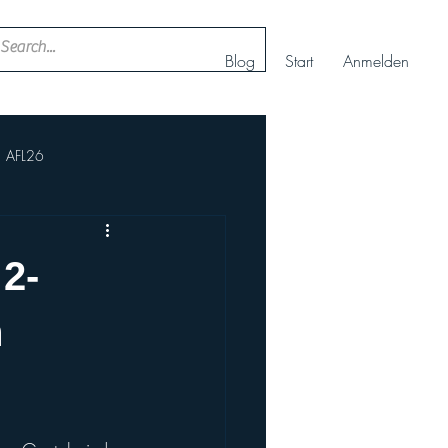
Blog
Start
Anmelden
AFL26
ll
Nachwuchs Cheerteam
 2-
AFBÖ
IFAF
n
rt+
Europameisterschaft