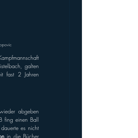
Popovic
ampfmannschaft 
telbach, galten 
t fast 2 Jahren 
wieder abgeben 
 fing einen Ball 
dauerte es nicht 
on
 in die Bücher 