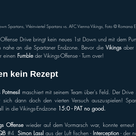
own Spartans, Weinviertel Spartans vs. AFC Vienna Vikings, Foto © Romana Er
 Offense Drive bringt kein neues 1st Down und mit dem Pun
ich nahe an die Spartaner Endzone. Bevor die 
Vikings
 aber 
r einen 
Fumble
 der Vikings-Offense - Turn over! 
en kein Rezept
 Potmesil
 maschiert mit seinem Team über's Feld. Der Drive s
t sich dann doch den vierten Versuch auszuspielen! Sp
ll in die Vikings-Endzone 
15:0 - PAT no good.
gs Offense
 wieder auf dem Vormarsch war, konnte erneut 
QB 
#4
  Simon Lassl
 aus der Luft fischen - 
Interception
 - der 