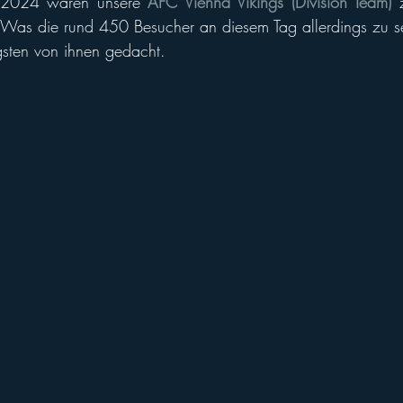
2024 waren unsere 
AFC Vienna Vikings (Division Team)
 Was die rund 450 Besucher an diesem Tag allerdings zu 
ll of Fame
Vikings abroad
gsten von ihnen gedacht.