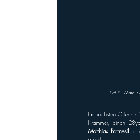
QB 
#7
 Marcus 
Im nächsten Offense Dr
Krammer, einen 28y
Matthias Potmesil
 sei
good