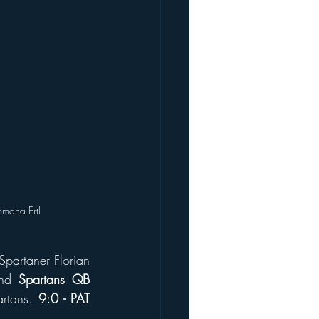
omana Ertl
partaner Florian 
nd 
Spartans QB 
artans. 
9:0 - PAT 