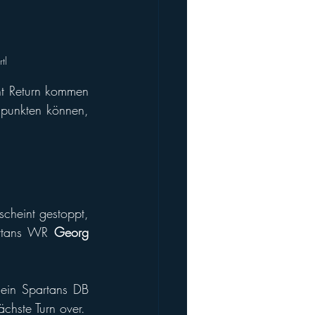
tl
t Return kommen 
punkten können, 
cheint gestoppt, 
artans WR 
Georg 
ein Spartans DB 
nächste Turn over.