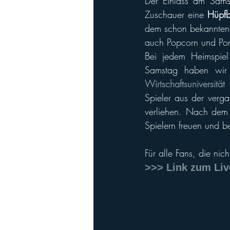
Der Einlass am Sams
Zuschauer eine 
Hüpfb
dem schon bekannten 
auch Popcorn und Po
Bei jedem Heimspiel
Samstag haben wir d
Wirtschaftsuniversitä
Spieler aus der verg
verliehen. Nach dem 
Spielern freuen und be
Für alle Fans, die nic
>>> Link zum Liv