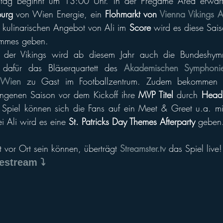
tag beginnt um 13:00 Uhr. In der Pregame Area erwarte
urg
 von Wien Energie, ein 
Flohmarkt von 
Vienna Vikings A
kulinarischen Angebot von Ali im 
Score
 wird es diese Sais
mmes geben. 
 der Vikings wird ab diesem Jahr auch die Bundeshymn
afür das Bläserquartett des
Akademischen Symphonie
t Wien
 zu Gast im Footballzentrum. Zudem bekommen z
angenen Saison vor dem Kickoff ihre
 MVP Titel 
durch 
Head
Spiel können sich die Fans auf ein Meet & Greet u.a. mit
i Ali wird es eine 
St. Patricks Day Themes Afterparty
 geben
ht vor Ort sein können, überträgt 
Streamster.tv
 das Spiel live!
estream ⤵