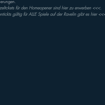
uerungen. 
ll of Fame
Vikings abroad
zeltckets für den Homeopener sind hier zu erwerben <<<.
tickts gültig für ALLE Spiele auf der Ravelin gibt es hier <<