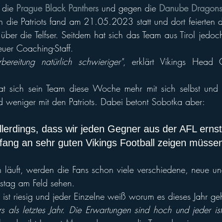
 die 
Prague Black Panthers
 und gegen die 
Danube Dragon
n die Patriots fand am 21.05.2023 statt und dort feierten di
ber die Telfser. Seitdem hat sich das Team aus Tirol jedoch 
euer Coaching-Staff. 
reitung natürlich schwieriger"
, erklärt Vikings Head
t sich sein Team diese Woche mehr mit sich selbst und 
nd weniger mit den Patriots. Dabei betont Sobotka aber: 
lerdings, dass wir jeden Gegner aus der AFL ern
fang an sehr guten Vikings Football zeigen müssen
läuft, werden die Fans schon viele verschiedene, neue und
stag am Feld sehen. 
 ist riesig und jeder Einzelne weiß worum es dieses Jahr geh
s als letztes Jahr. Die Erwartungen sind hoch und jeder ist 