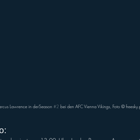
rcus Lawrence in derSeason 
#2
 bei den AFC Vienna Vikings, Foto © freesky
o: 