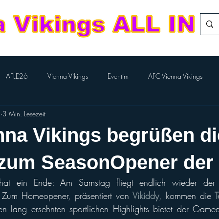
AFLE26
Vienna Vikings
Eventim
AFC Vienna Vikings
4
3 Min. Lesezeit
rlTV
Kampfmannschaft
Aktion BILLA-Lose
Nachwuchs Footba
na Vikings begrüßen die
Flag-Herren
Division Team
European League of Football
s zum SeasonOpener der
at ein Ende: Am Samstag fliegt endlich wieder der F
Performance Cheer
Sport Austria Finals
ÖCCV
ORF Spo
a. Zum Homeopener, präsentiert von 
Vikiddy
, kommen die
T
 lang ersehnten sportlichen Highlights bietet der Gamed