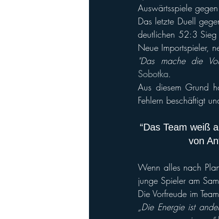
Auswärtsspiele gegen
Das letzte Duell gege
deutlichen 52:3 Sieg ü
Neue Importspieler, n
"Das mache die Vorbe
Sobotka
. 
Aus diesem Grund ha
Fehlern beschäftigt u
“Das Team weiß al
von An
Wenn alles nach Plan 
junge Spieler am Sam
Die Vorfreude im Team
„Die Energie ist ander