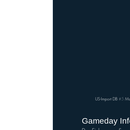
US-Import DB 
#5
 Ma
Gameday Inf