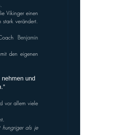
s
. 
e Vikinger einen 
stark verändert. 
 Coach 
Benjamin 
mit den eigenen 
st nehmen und 
.” 
 vor allem viele 
t. 
hungriger als je 