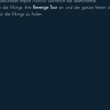
beschreibt Import 
Marcus Lawrence
 die Teamchemie. 
 die Vikings ihre 
Revenge Tour
für die Vikings zu holen. 