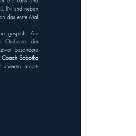
t die Fans und 
LL IN
und neben 
on das erste Mal 
e gespielt. Am 
 Orchester der 
wei besondere 
 Coach Sobotka
 unseren Import-
. 