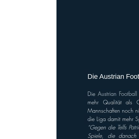
Die Austrian Foo
Die 
Austrian Footbal
mehr Qualität als 
Mannschaften noch nic
die Liga damit mehr 
“Gegen die 
Telfs Patri
Spiele, die danach