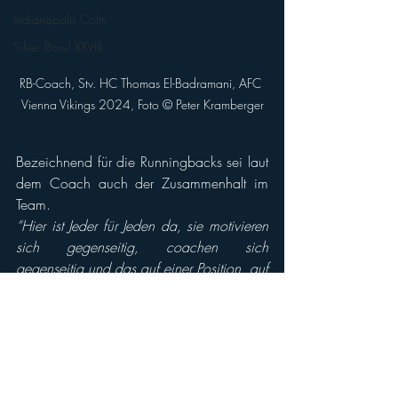
Indianapolis Colts
Silver Bowl XXVIII
RB-Coach, Stv. HC Thomas El-Badramani, AFC 
Vienna Vikings 2024, Foto © Peter Kramberger
Bezeichnend für die Runningbacks sei laut 
dem Coach auch der Zusammenhalt im 
Team. 
“Hier ist Jeder für Jeden da, sie motivieren 
sich gegenseitig, coachen sich 
gegenseitig und das auf einer Position, auf 
der meist nur einer am Feld steht.” 
Wir dürfen viel von den Runningbacks in 
diesem Jahr erwarten, sowohl in der AFL 
als auch in der DIVISION II.
Bereits am Samstag stehen unsere 