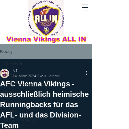
Beitrag
All Posts
A.T.
All Posts
14. März 2024
2 Min. Lesezeit
AFC Vienna Vikings -
AFLE - The League: Europe
ausschließlich heimische
AFLE26
Vienna Vikings
Runningbacks für das
Eventim
AFL- und das Division-
AFC Vienna Vikings
Team
AFL26