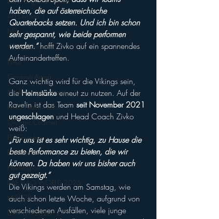
New England Patriots
haben, die auf österreichische 
AFL-Division 1
Quarterbacks setzen. Und ich bin schon 
NFL
sehr gespannt, wie beide performen 
werden.“
 hofft Zivko auf ein spannendes 
VikingsAbroad
Aufeinandertreffen. 
FLA3
Generali Arena
Ganz wichtig wird für die Vikings sein, 
Stadion Hohe Warte
die 
Heimstärke
 erneut zu nutzen. Auf der 
Ravelin ist das Team 
seit November 2021 
FLAG-Nachwuchs
ungeschlagen
 und Head Coach Zivko 
Olympic Channel
weiß: 
FLAG-Ladies
„Für uns ist es sehr wichtig, zu Hause die 
beste Performance zu bieten, die wir 
EierlaberlTV
können. Da haben wir uns bisher auch 
Heeressport
gut gezeigt.“
IFAF FLAG WORLD 2026
Die Vikings werden am Samstag, wie 
LA2028
auch schon letzte Woche, aufgrund von  
verschiedenen Ausfällen, viele junge 
U19 EM 2026/27