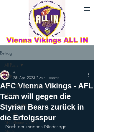
Beitrag
All Posts
A.T.
All Posts
28. Apr. 2023
2 Min. Lesezeit
AFC Vienna Vikings - AFL
AFLE - The League: Europe
Team will gegen die
AFLE26
Vienna Vikings
Styrian Bears zurück in
Eventim
die Erfolgsspur
AFC Vienna Vikings
Nach der knappen Niederlage 
AFL26